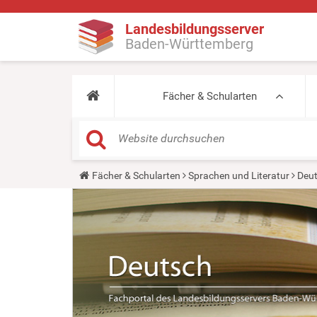
Landesbildungsserver
Baden-Württemberg
Fächer & Schularten
Y
Fächer & Schularten
Sprachen und Literatur
Deu
o
u
a
r
e
h
e
r
e
: