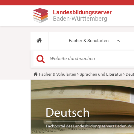
Landesbildungsserver
Baden-Württemberg
Fächer & Schularten
Y
Fächer & Schularten
Sprachen und Literatur
Deu
o
u
a
r
e
h
e
r
e
: