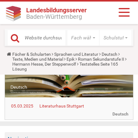
Landesbildungsserver
Baden-Württemberg
Fach wählen
Schulstufe wäh
Y
Fächer & Schularten
Sprachen und Literatur
Deutsch
o
Texte, Medien und Material
Epik
Roman Sekundarstufe II
u
Hermann Hesse, Der Steppenwolf
Textstelles Seite 165
a
Lösung
r
e
h
e
r
e
:
05.03.2025
Literaturhaus Stuttgart
Deutsch