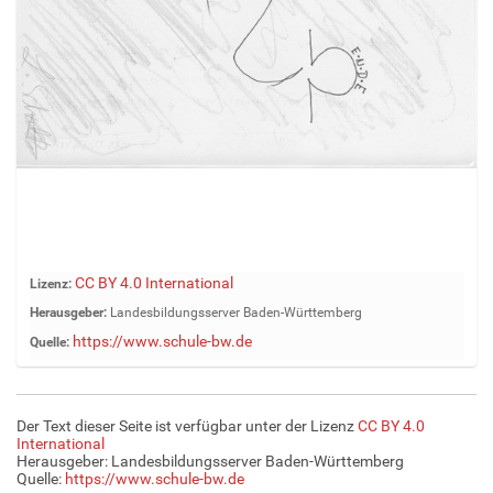
Z
CC BY 4.0 International
Lizenz:
e
Herausgeber:
Landesbildungsserver Baden-Württemberg
i
https://www.schule-bw.de
Quelle:
g
e
B
i
Der Text dieser Seite ist verfügbar unter der Lizenz
CC BY 4.0
l
International
d
Herausgeber: Landesbildungsserver Baden-Württemberg
Quelle:
https://www.schule-bw.de
i