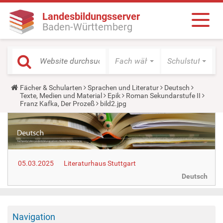
Landesbildungsserver
Baden-Württemberg
Fach wählen
Schulstufe wäh
Y
Fächer & Schularten
Sprachen und Literatur
Deutsch
o
Texte, Medien und Material
Epik
Roman Sekundarstufe II
u
Franz Kafka, Der Prozeß
bild2.jpg
a
r
e
h
e
r
e
05.03.2025
Literaturhaus Stuttgart
:
Deutsch
Navigation