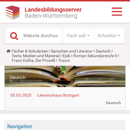
Landesbildungsserver
Baden-Württemberg
Fach wählen
Schulstufe wäh
Y
Fächer & Schularten
Sprachen und Literatur
Deutsch
o
Texte, Medien und Material
Epik
Roman Sekundarstufe II
u
Franz Kafka, Der Prozeß
Traum
a
r
e
h
e
r
e
05.03.2025
Literaturhaus Stuttgart
:
Deutsch
Navigation