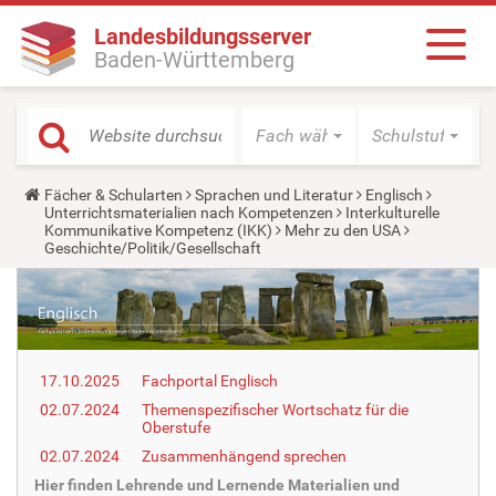
Landesbildungsserver
Baden-Württemberg
Fach wählen
Schulstufe wäh
Y
Fächer & Schularten
Sprachen und Literatur
Englisch
o
Unterrichtsmaterialien nach Kompetenzen
Interkulturelle
u
Kommunikative Kompetenz (IKK)
Mehr zu den USA
a
Geschichte/Politik/Gesellschaft
r
e
h
e
r
e
:
17.10.2025
Fachportal Englisch
02.07.2024
Themenspezifischer Wortschatz für die
Oberstufe
02.07.2024
Zusammenhängend sprechen
Hier finden Lehrende und Lernende Materialien und