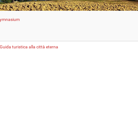
 Gymnasium
uida turistica alla città eterna