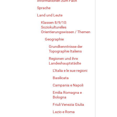
Informationen zum Fach
Sprache
Land und Leute
Klassen 8/9/10:
Soziokulturelles
Orientierungswissen / Themen
Geographie
Grundkenntnisse der
Topographie Italiens
Regionen und ihre
Landeshauptstädte
L'Italia e le sue regioni
Basilicata
Campania e Napoli
Emilia Romagna e
Bologna
Friuli Venezia Giulia
Lazio e Roma