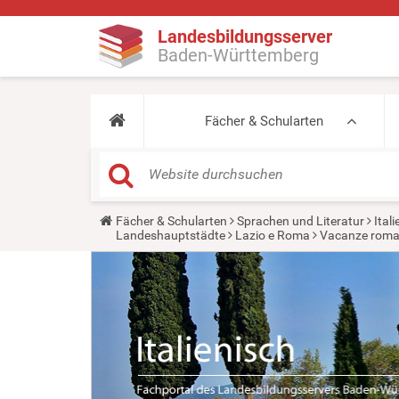
Landesbildungsserver
Baden-Württemberg
Fächer & Schularten
Y
Fächer & Schularten
Sprachen und Literatur
Ital
o
Landeshauptstädte
Lazio e Roma
Vacanze romane
u
a
r
e
h
e
r
e
: