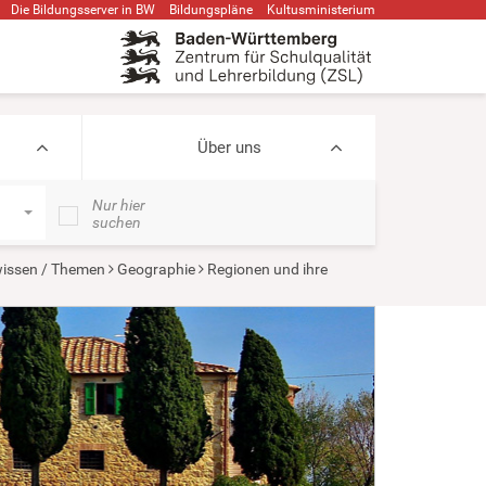
Die Bildungsserver in BW
Bildungspläne
Kultusministerium
Über uns
Nur hier
suchen
swissen / Themen
Geographie
Regionen und ihre