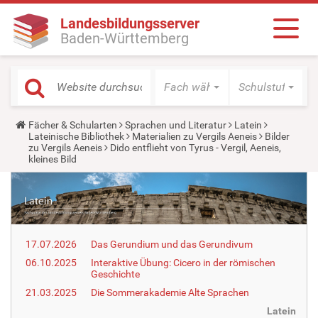
Landesbildungsserver
Baden-Württemberg
Fach wählen
Schulstufe wäh
Y
Fächer & Schularten
Sprachen und Literatur
Latein
o
Lateinische Bibliothek
Materialien zu Vergils Aeneis
Bilder
u
zu Vergils Aeneis
Dido entflieht von Tyrus - Vergil, Aeneis,
a
kleines Bild
r
e
h
e
r
e
:
17.07.2026
Das Gerundium und das Gerundivum
06.10.2025
Interaktive Übung: Cicero in der römischen
Geschichte
21.03.2025
Die Sommerakademie Alte Sprachen
Latein