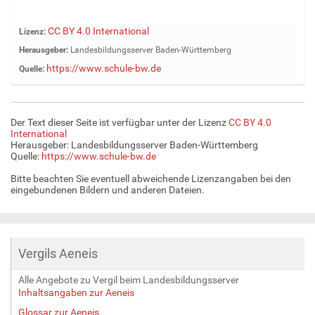
Z
CC BY 4.0 International
Lizenz:
e
Herausgeber:
Landesbildungsserver Baden-Württemberg
i
https://www.schule-bw.de
Quelle:
g
e
B
i
Der Text dieser Seite ist verfügbar unter der Lizenz
CC BY 4.0
l
International
d
Herausgeber: Landesbildungsserver Baden-Württemberg
Quelle:
https://www.schule-bw.de
i
n
Bitte beachten Sie eventuell abweichende Lizenzangaben bei den
v
eingebundenen Bildern und anderen Dateien.
o
l
l
e
Vergils Aeneis
r
G
Alle Angebote zu Vergil beim Landesbildungsserver
r
Inhaltsangaben zur Aeneis
ö
ß
Glossar zur Aeneis