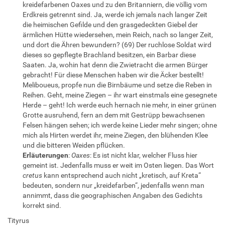
kreidefarbenen Oaxes und zu den Britanniern, die völlig vom
Erdkreis getrennt sind. Ja, werde ich jemals nach langer Zeit
die heimischen Gefilde und den grasgedeckten Giebel der
ärmlichen Hütte wiedersehen, mein Reich, nach so langer Zeit,
und dort die Ähren bewundern? (69) Der ruchlose Soldat wird
dieses so gepflegte Brachland besitzen, ein Barbar diese
Saaten. Ja, wohin hat denn die Zwietracht die armen Bürger
gebracht! Für diese Menschen haben wir die Äcker bestellt!
Meliboueus, propfe nun die Birnbäume und setze die Reben in
Reihen. Geht, meine Ziegen – ihr wart einstmals eine gesegnete
Herde – geht! Ich werde euch hernach nie mehr, in einer grünen
Grotte ausruhend, fern an dem mit Gestrüpp bewachsenen
Felsen hängen sehen; ich werde keine Lieder mehr singen; ohne
mich als Hirten werdet ihr, meine Ziegen, den blühenden Klee
und die bitteren Weiden pflücken.
Erläuterungen
:
Oaxes
: Es ist nicht klar, welcher Fluss hier
gemeint ist. Jedenfalls muss er weit im Osten liegen. Das Wort
cretus
kann entsprechend auch nicht „kretisch, auf Kreta“
bedeuten, sondern nur „kreidefarben“, jedenfalls wenn man
annimmt, dass die geographischen Angaben des Gedichts
korrekt sind.
Tityrus