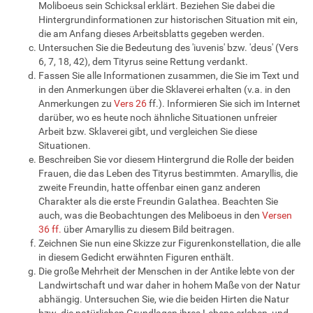
Moliboeus sein Schicksal erklärt. Beziehen Sie dabei die
Hintergrundinformationen zur historischen Situation mit ein,
die am Anfang dieses Arbeitsblatts gegeben werden.
Untersuchen Sie die Bedeutung des 'iuvenis' bzw. 'deus' (Vers
6, 7, 18, 42), dem Tityrus seine Rettung verdankt.
Fassen Sie alle Informationen zusammen, die Sie im Text und
in den Anmerkungen über die Sklaverei erhalten (v.a. in den
Anmerkungen zu
Vers 26
ff.). Informieren Sie sich im Internet
darüber, wo es heute noch ähnliche Situationen unfreier
Arbeit bzw. Sklaverei gibt, und vergleichen Sie diese
Situationen.
Beschreiben Sie vor diesem Hintergrund die Rolle der beiden
Frauen, die das Leben des Tityrus bestimmten. Amaryllis, die
zweite Freundin, hatte offenbar einen ganz anderen
Charakter als die erste Freundin Galathea. Beachten Sie
auch, was die Beobachtungen des Meliboeus in den
Versen
36 ff.
über Amaryllis zu diesem Bild beitragen.
Zeichnen Sie nun eine Skizze zur Figurenkonstellation, die alle
in diesem Gedicht erwähnten Figuren enthält.
Die große Mehrheit der Menschen in der Antike lebte von der
Landwirtschaft und war daher in hohem Maße von der Natur
abhängig. Untersuchen Sie, wie die beiden Hirten die Natur
bzw. die natürlichen Grundlagen ihres Lebens erleben, und