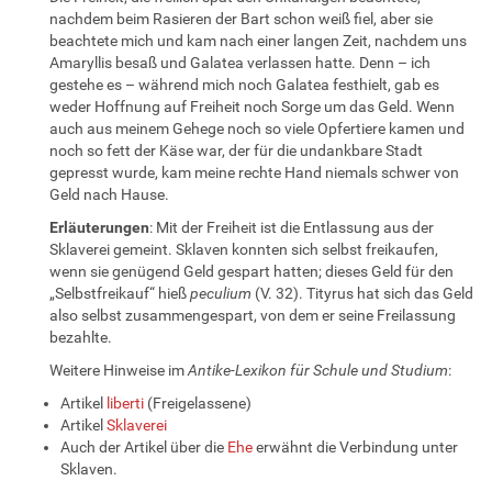
nachdem beim Rasieren der Bart schon weiß fiel, aber sie
beachtete mich und kam nach einer langen Zeit, nachdem uns
Amaryllis besaß und Galatea verlassen hatte. Denn – ich
gestehe es – während mich noch Galatea festhielt, gab es
weder Hoffnung auf Freiheit noch Sorge um das Geld. Wenn
auch aus meinem Gehege noch so viele Opfertiere kamen und
noch so fett der Käse war, der für die undankbare Stadt
gepresst wurde, kam meine rechte Hand niemals schwer von
Geld nach Hause.
Erläuterungen
: Mit der Freiheit ist die Entlassung aus der
Sklaverei gemeint. Sklaven konnten sich selbst freikaufen,
wenn sie genügend Geld gespart hatten; dieses Geld für den
„Selbstfreikauf“ hieß
peculium
(V. 32). Tityrus hat sich das Geld
also selbst zusammengespart, von dem er seine Freilassung
bezahlte.
Weitere Hinweise im
Antike-Lexikon für Schule und Studium
:
Artikel
liberti
(Freigelassene)
Artikel
Sklaverei
Auch der Artikel über die
Ehe
erwähnt die Verbindung unter
Sklaven.