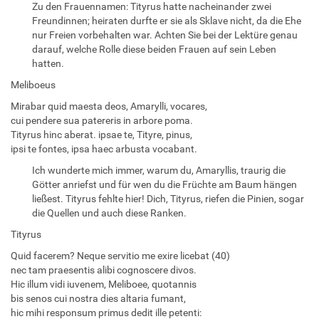
Zu den Frauennamen: Tityrus hatte nacheinander zwei
Freundinnen; heiraten durfte er sie als Sklave nicht, da die Ehe
nur Freien vorbehalten war. Achten Sie bei der Lektüre genau
darauf, welche Rolle diese beiden Frauen auf sein Leben
hatten.
Meliboeus
Mirabar quid maesta deos, Amarylli, vocares,
cui pendere sua patereris in arbore poma.
Tityrus hinc aberat. ipsae te, Tityre, pinus,
ipsi te fontes, ipsa haec arbusta vocabant.
Ich wunderte mich immer, warum du, Amaryllis, traurig die
Götter anriefst und für wen du die Früchte am Baum hängen
ließest. Tityrus fehlte hier! Dich, Tityrus, riefen die Pinien, sogar
die Quellen und auch diese Ranken.
Tityrus
Quid facerem? Neque servitio me exire licebat (40)
nec tam praesentis alibi cognoscere divos.
Hic illum vidi iuvenem, Meliboee, quotannis
bis senos cui nostra dies altaria fumant,
hic mihi responsum primus dedit ille petenti: