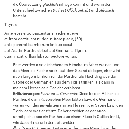
die Übersetzung
glücklich
infrage kommt und worin der
Unterschied zwischen
Du hast Glück gehabt
und
glücklich
besteht.
Tityrus
Ante leves ergo pascentur in aethere cervi
et freta destituent nudos in litore piscis, (60)
ante pererratis amborum finibus exsul
aut Ararim Parthus bibet aut Germania Tigrim,
quam nostro illius labatur pectore vultus.
Eher werden also die behenden Hirsche im Äther weiden und
das Meer die Fische nackt auf dem Strand ablegen, eher wird
nach langem Umherirren der Parther als Flüchtling aus der
Saône oder Germanien aus dem Tigris trinken, als dass in
meinem Herzen sein Gesicht verblasst.
Erläuterungen
:
Parthus
...
Germania
: Diese beiden Völker, die
Parther, die am Kaspischen Meer lebten bzw. die Germanen,
waren von den jeweils genannten Flüssen, der Saône bzw. dem
Tigris, sehr weit entfernt. Daher erschien es genauso
unmöglich, dass ein Parther aus einem Fluss in Gallien trinkt,
wie dass Hirsche in der Luft weiden.
illius
(Vers 63): gemeint ist wieder der junge Mann bzw. der