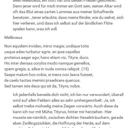
Mein Meliboeus, ein Gott hat uns diesen Frieden geschenkt.
Denn jener wird für mich immer ein Gott sein, seinen Altar wird
oft das Blut eines zarten Lammes aus meiner Schafherde
benetzen. Jener erlaubte, dass meine Rinder, wie du siehst, sich
hier verlieren, und dass ich selbst auf der ländlichen Flöte
spielen kann, was ich will.
Meliboeus
Non equidem invideo, miror magis; undique totis
usque adeo turbatur agris. en ipse capellas
protenus aeger ago; hanc etiam vix, Tityre, duco.
Hic inter densas corylos modo namque gemellos,
spem gregis, a, silice in nuda conixa reliquit. (15)
Saepe malum hoc nobis, si mens non laeva fuisset,
de caelo tactas memini praedicere quercus.
Sed tamen iste deus qui sit da, Tityre, nobis.
Ich jedenfalls beneide dich nicht, ich bin nur verwundert; überall
wird auf allen Feldern alles so sehr umhergewirbelt. Ja, ich
selbst treibe mühselig meine Ziegen vorwärts: Auch diese da
kann ich nur mit Mühe, Tityrus, hinter mir herziehen. Hier
musste sie nämlich, zwischen dichten Haselsträuchern, gerade
eben Zwillingszicklein, die Hoffnung der Herde, auf dem