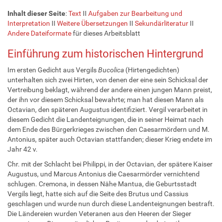
Inhalt dieser Seite
:
Text
II
Aufgaben zur Bearbeitung und
Interpretation
II
Weitere Übersetzungen
II
Sekundärliteratur
II
Andere Dateiformate
für dieses Arbeitsblatt
Einführung zum historischen Hintergrund
Im ersten Gedicht aus Vergils
Bucolica
(Hirtengedichten)
unterhalten sich zwei Hirten, von denen der eine sein Schicksal der
Vertreibung beklagt, während der andere einen jungen Mann preist,
der ihn vor diesem Schicksal bewahrte; man hat diesen Mann als
Octavian, den späteren Augustus identifiziert. Vergil verarbeitet in
diesem Gedicht die Landenteignungen, die in seiner Heimat nach
dem Ende des Bürgerkrieges zwischen den Caesarmördern und M.
Antonius, später auch Octavian stattfanden; dieser Krieg endete im
Jahr 42 v.
Chr. mit der Schlacht bei Philippi, in der Octavian, der spätere Kaiser
Augustus, und Marcus Antonius die Caesarmörder vernichtend
schlugen. Cremona, in dessen Nähe Mantua, die Geburtsstadt
Vergils liegt, hatte sich auf die Seite des Brutus und Cassius
geschlagen und wurde nun durch diese Landenteignungen bestraft.
Die Ländereien wurden Veteranen aus den Heeren der Sieger