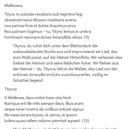
Meliboeus
Tityre, tu patulae recubans sub tegmine fagi
silvestrem tenui Musam meditaris avena;
nos patriae finis et dulcia linquimus arva.
Nos patriam fugimus – tu, Tityre, lentus in umbra
formosam resonare doces Amaryllida silvas. (5)
Tityrus, du ruhst dich unter dem Blätterdach der
weitausladenden Buche aus und improvisierst ein Lied, das
zum Wald passt, auf der kleinen Hirtenflöte. Wir verlassen das
Gebiet der Heimat und seine lieblichen Äcker. Wir fliehen aus
der Heimat – du, Tityrus, lehrst die Wälder, das Lied von der
schönen Amaryllis im Echo zurückzuwerfen, müßig im
Schatten liegend.
Tityrus
O Meliboee, deus nobis haec otia fecit.
Namque erit ille mihi semper deus, illius aram
saepe tener nostris ab ovilibus imbuet agnus.
Ille meas errare boves, ut cernis, et ipsum
ludere quae vellem calamo permisit agresti. (10)