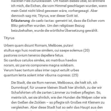
nackten Fels zurücklassen. Oft haben dieses Übel, so erinnere
ich mich, die Eichen, die vom Himmel geschlagen wurden, wenn
mein Geist nicht blind gewesen wäre, vorhergesagt. Aber
dennoch sag mir, Tityrus, wer dieser Gott ist.
Erläuterung
:
de caelo tactas
: gemeint ist, dass die Eichen vom
Blitz getroffen wurden. Um den religiösen Bezug
beizubehalten, wurde die wörtliche Übersetzung gewählt.
Tityrus
Urbem quam dicunt Romam, Meliboee, putavi
stultus ego huic nostrae similem, cui saepe solemus (20)
pastores ovium teneros depellere fetus.
Sic canibus catulos similes, sic matribus haedos
noram, sic parvis componere magna solebam.
Verum haec tantum alias inter caput extulit urbes
quantum lenta solent inter viburna cupressi. (25)
Die Stadt, die sie Rom nennen, Meliboeus, die hielt ich, ich
Dummkopf, für unserer kleinen Stadt hier ähnlich, zu der wir
Schafshirten oft die zarten Lämmer zu treiben pflegten. So,
meinte ich, sei sie ähnlich, wie den Hunden die Welpen oder wie
den Geißen die Zicklein – so pflegte ich Großes mit Kleinem zu
vergleichen. Aber diese Stadt hat so sehr das Haupt aus den