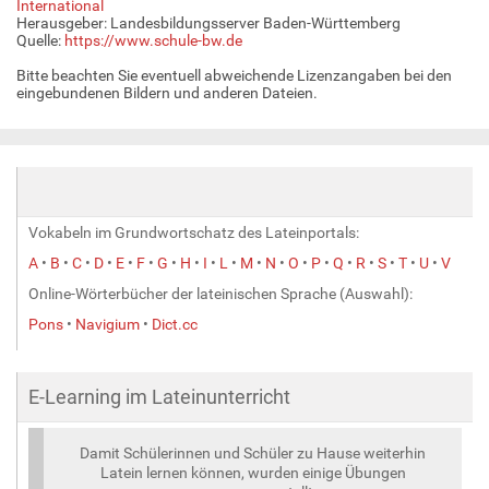
International
Herausgeber: Landesbildungsserver Baden-Württemberg
Quelle:
https://www.schule-bw.de
Bitte beachten Sie eventuell abweichende Lizenzangaben bei den
eingebundenen Bildern und anderen Dateien.
Vokabeln im Grundwortschatz des Lateinportals:
A
•
B
•
C
•
D
•
E
•
F
•
G
•
H
•
I
•
L
•
M
•
N
•
O
•
P
•
Q
•
R
•
S
•
T
•
U
•
V
Online-Wörterbücher der lateinischen Sprache (Auswahl):
Pons
•
Navigium
•
Dict.cc
E-Learning im Lateinunterricht
Damit Schülerinnen und Schüler zu Hause weiterhin
Latein lernen können, wurden einige Übungen