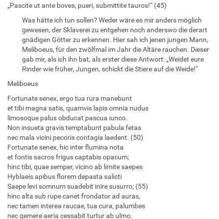
„Pascite ut ante boves, pueri, submittite tauros!“ (45)
Was hätte ich tun sollen? Weder wäre es mir anders möglich
gewesen, der Sklaverei zu entgehen noch anderswo die derart
gnädigen Götter zu erkennen. Hier sah ich jenen jungen Mann,
Meliboeus, für den zwölfmal im Jahr die Altäre rauchen. Dieser
gab mir, als ich ihn bat, als erster diese Antwort: „Weidet eure
Rinder wie früher, Jungen, schickt die Stiere auf die Weide!“
Meliboeus
Fortunate senex, ergo tua rura manebunt
et tibi magna satis, quamvis lapis omnia nudus
limosoque palus obducat pascua iunco.
Non insueta gravis temptabunt pabula fetas
nec mala vicini pecoris contagia laedent. (50)
Fortunate senex, hic inter flumina nota
et fontis sacros frigus captabis opacum;
hinc tibi, quae semper, vicino ab limite saepes
Hyblaeis apibus florem depasta salicti
Saepe levi somnum suadebit inire susurro; (55)
hinc alta sub rupe canet frondator ad auras,
nec tamen interea raucae, tua cura, palumbes
nec gemere aeria cessabit turtur ab ulmo.