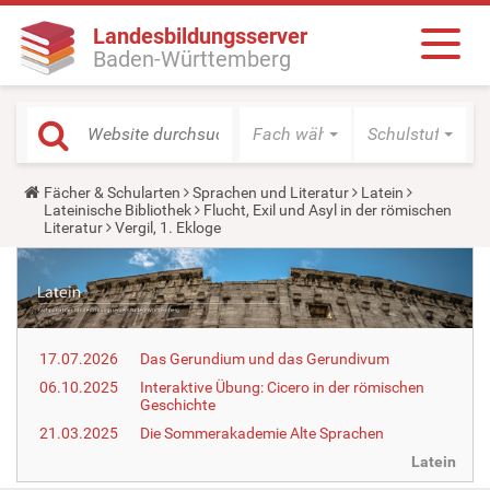
Landesbildungsserver
Baden-Württemberg
Fach wählen
Schulstufe wäh
Y
Fächer & Schularten
Sprachen und Literatur
Latein
o
Lateinische Bibliothek
Flucht, Exil und Asyl in der römischen
u
Literatur
Vergil, 1. Ekloge
a
r
e
h
e
r
e
17.07.2026
Das Gerundium und das Gerundivum
:
06.10.2025
Interaktive Übung: Cicero in der römischen
Geschichte
21.03.2025
Die Sommerakademie Alte Sprachen
Latein