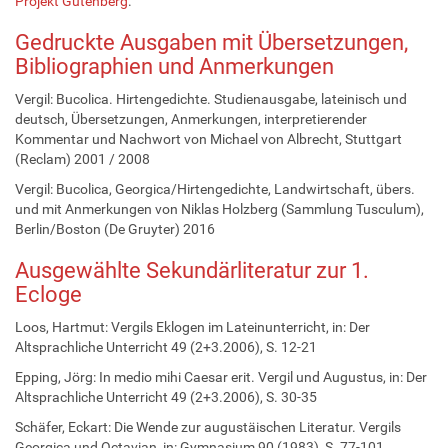
Projekt Gutenberg
.
Gedruckte Ausgaben mit Übersetzungen,
Bibliographien und Anmerkungen
Vergil: Bucolica. Hirtengedichte. Studienausgabe, lateinisch und
deutsch, Übersetzungen, Anmerkungen, interpretierender
Kommentar und Nachwort von Michael von Albrecht, Stuttgart
(Reclam) 2001 / 2008
Vergil: Bucolica, Georgica/Hirtengedichte, Landwirtschaft, übers.
und mit Anmerkungen von Niklas Holzberg (Sammlung Tusculum),
Berlin/Boston (De Gruyter) 2016
Ausgewählte Sekundärliteratur zur 1.
Ecloge
Loos, Hartmut: Vergils Eklogen im Lateinunterricht, in: Der
Altsprachliche Unterricht 49 (2+3.2006), S. 12-21
Epping, Jörg: In medio mihi Caesar erit. Vergil und Augustus, in: Der
Altsprachliche Unterricht 49 (2+3.2006), S. 30-35
Schäfer, Eckart: Die Wende zur augustäischen Literatur. Vergils
Georgica und Octavian, in: Gymnasium 90 (1983), S. 77-101