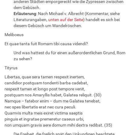
anderen Städten emporgereckt wie die Zypressen zwischen
dem Gebüsch.
Erläuterung
: Nach Michael v. Albrecht (Kommentar, siehe
Literaturangaben,
unten auf der Seite
) handelt es sich bei
diesem Gebüsch um Wandelröschen.
Meliboeus
Et quae tanta fuit Romam tibi causa videndi?
Und was hattest du für einen außerordentlichen Grund, Rom
zu sehen?
Tityrus
Libertas, quae sera tamen respexit inertem,
candidior postquam tondenti barba cadebat,
respexit tamen et longo post tempore venit,
postquam nos Amaryllis habet, Galatea reliquit. (30)
Namque – fatebor enim – dum me Galatea tenebat,
nec spes libertatis erat nec cura peculi.
Quamvis multa meis exiret victima saeptis
pinguis et ingratae premeretur caseus urbi,
non umquam gravis aere domum mihi dextra redibat. (35)
Die Freiheit, die freilich spät den Unkundigen beachtete,