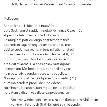
Gott, der schon in den Versen 6 und 42 erwähnt wurde.
Meliboeus
At nos hinc alii sitientis ibimus Afros,
pars Scythiam et rapidum cretae veniemus Oaxen (65)
et penitus toto divisos orbe Britannos.
En umquam patrios longo post tempore finis
pauperis et tuguri congestum caespite culmen,
post aliquot, mea regna, videns mirabor aristas?
Impius haec tam culta novalia miles habebit, (70)
barbarus has segetes. En quo discordia civis
produxit miseros! His nos consevimus agros!
Insere nunc, Meliboee, piros, pone ordine vitis.
Ite meae, felix quondam pecus, ite capellae.
Non ego vos posthac viridi proiectus in antro (75)
dumosa pendere procul de rupe videbo;
carmina nulla canam; non me pascente, capellae,
florentem cytisum et salices carpetis amaras.
Aber wir werden von hier teils zu den dürstenden Afrikanern
kommen, teils nach Skythien und zum reißenden,