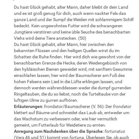
Du hast Glück gehabt, alter Mann, daher bleibt dir dein Land
und es ist groß genug für dich, auch wenn nackter Fels das
ganze Land und der Sumpf die Weiden mit schlammigem Schilf
bedeckt. Kein ungewohntes Futter wird die schwangeren
Jungtiere verstören und keine üble Seuche des benachbarten
Viehs wird deine Tiere anstecken. (50)
Du hast Glück gehabt, alter Mann, hier zwischen den
bekannten Flüssen und den heiligen Quellen wirst du im
Schatten die Ruhe finden. Hier wird dich wie gewohnt von der
benachbarten Grenze die Hecke, deren Weidengebüsch von
den hybläischen Bienen geweidet wird, mit sanftem Gesumme
einschlafen lassen; hier wird der Baumscherer am Fuß des
hohen Felsens sein Lied in die Lüfte erklingen lassen, und
dennoch werden währenddessen weder die dumpf gurrenden
Ringeltauben, die du so liebst, noch die Turteltaube von der
luftigen Ulme zu gurren aufhören.
Erläuterungen
: frondator/Baumscherer (V. 56): Der
frondator
klettert auf Bäume und schneidet das Laub ab, entweder um
das Wachstum zu verbessern oder, wie hier vermutlich
gemeint, um Futterlaub für Weidetiere zu ernten.
Anregung zum Nachdenken über die Sprache
:
fortunatus
(Vers 46 und 51) kommt von
fortuna
. Überlegen Sie, ob auch