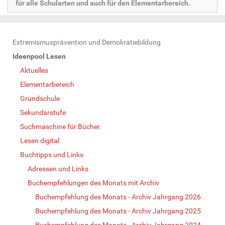
für alle Schularten und auch für den Elementarbereich.
N
Extremismusprävention und Demokratiebildung
a
Ideenpool Lesen
v
Aktuelles
i
Elementarbereich
g
Grundschule
a
Sekundarstufe
t
Suchmaschine für Bücher
i
Lesen digital
o
Buchtipps und Links
n
Adressen und Links
Buchempfehlungen des Monats mit Archiv
Buchempfehlung des Monats - Archiv Jahrgang 2026
Buchempfehlung des Monats - Archiv Jahrgang 2025
Buchempfehlung des Monats - Archiv Jahrgang 2024