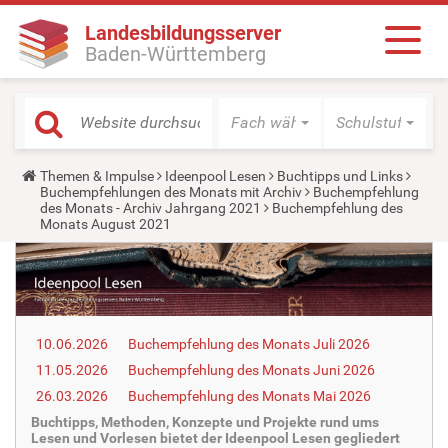
Landesbildungsserver
Baden-Württemberg
Fach wählen
Schulstufe wäh
Y
Themen & Impulse
Ideenpool Lesen
Buchtipps und Links
o
Buchempfehlungen des Monats mit Archiv
Buchempfehlung
u
des Monats - Archiv Jahrgang 2021
Buchempfehlung des
a
Monats August 2021
r
e
h
e
r
e
:
10.06.2026
Buchempfehlung des Monats Juli 2026
11.05.2026
Buchempfehlung des Monats Juni 2026
26.03.2026
Buchempfehlung des Monats Mai 2026
Buchtipps, Methoden, Konzepte und Projekte rund ums
Lesen und Vorlesen bietet der Ideenpool Lesen gegliedert