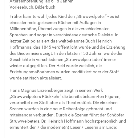
Altersempfehlung: ab 6 - 8 Jahren
Vorlesebuch, Bilderbuch
Früher kannte wohl jedes Kind den „Struwwelpeter“ - es ist
eines der meistgelesenen Bücher mit Auflagen in
Millionenhöhe, Übersetzungen in die verschiedensten
Sprachen und sogar in verschiedene deutsche Dialekte. In
letzter Zeit polarisiert das weltbekannte Buch Heinrich
Hoffmanns, das 1845 veröffentlicht wurde und die Erziehung
des Biedermeiers zeigt. In den letzten 150 Jahren wurde die
Geschichte in verschiedenen „Struwwelpetriaden“ immer
wieder aufgegriffen. Der Held wurde weiblich, die
Erziehungsmaßnahmen wurden modifiziert oder der Stoff
wurde satirisch aktualisiert.
Hans Magnus Enzensberger zeigt in seinem Werk
„Struwwelpeters Rückkehr“ die bereits bekann-ten Figuren,
verarbeitet den Stoff aber als Theaterstück. Die einzelnen
Szenen wurden in eine neue Reihenfolge gebracht und
miteinander verbunden. Durch die Szenen führt der Schöpfer
Struwwelpeters, Dr. Heinrich Hoffmann höchstpersönlich und
ermuntert den / die moderne(n) Leser / Leserin am Ende: