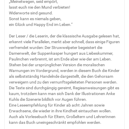
„Meinetwegen, seid empört,
lasst euch nie den Mund verbieten!
Widerworte sind gesund.
Sonst kann es niemals geben,
ein Glück und Happy End im Leben.“
Der Leser / die Leserin, der die klassische Ausgabe gelesen hat,
erkennt viele Parallelen, merkt aber schnell, dass einige Figuren
verfremdet wurden: Der Struwwelpeter begeistert die
Damenwelt, der Suppenkasper hungert aus Liebeskummer,
Paulinchen verbrennt, ist am Ende aber wie-der am Leben.
Stehen bei der ursprünglichen Version die moralischen
Warnungen im Vordergrund, werden in diesem Buch die Kinder
als selbstständig Handelnde dargestellt, die den Gehorsam
verweigern und zu den vernunftsgeleiteten Personen werden.
Die Texte sind durchgängig gereimt, Regieanweisungen gibt es
kaum, trotzdem kann man sich Dank der Illustrationen Anke
Kuhls die Szenerie bildlich vor Augen führen.
Eine Leseempfehlung für Kinder ab acht Jahren sowie
Erwachsene, die wieder in ihre Kindheit eintauchen wollen.
Auch als Vorlesebuch für Eltern, Großeltern und LehrerInnen
kann das Buch uneingeschränkt empfohlen werden.