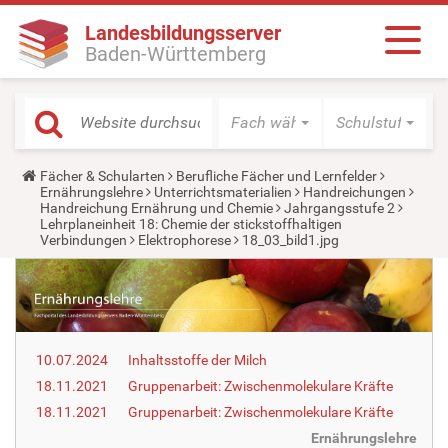
Landesbildungsserver
Baden-Württemberg
Fach wählen
Schulstufe wäh
Y
Fächer & Schularten
Berufliche Fächer und Lernfelder
o
Ernährungslehre
Unterrichtsmaterialien
Handreichungen
u
Handreichung Ernährung und Chemie
Jahrgangsstufe 2
a
Lehrplaneinheit 18: Chemie der stickstoffhaltigen
r
Verbindungen
Elektrophorese
18_03_bild1.jpg
e
h
e
r
e
:
10.07.2024
Inhaltsstoffe der Milch
18.11.2021
Gruppenarbeit: Zwischenmolekulare Kräfte
18.11.2021
Gruppenarbeit: Zwischenmolekulare Kräfte
Ernährungslehre