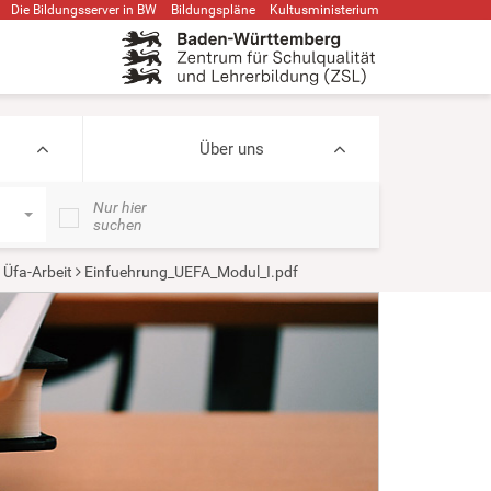
Die Bildungsserver in BW
Bildungspläne
Kultusministerium
Über uns
Nur hier
suchen
 Üfa-Arbeit
Einfuehrung_UEFA_Modul_I.pdf