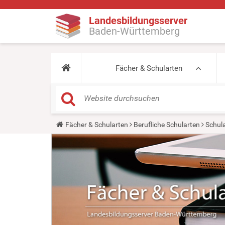
Landesbildungsserver
Baden-Württemberg
Fächer & Schularten
Y
Fächer & Schularten
Berufliche Schularten
Schula
o
u
a
r
e
h
e
r
e
: