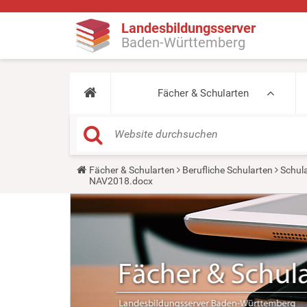
Landesbildungsserver
Baden-Württemberg
Fächer & Schularten
Y
Fächer & Schularten
Berufliche Schularten
Schula
o
NAV2018.docx
u
a
r
e
h
e
r
e
: