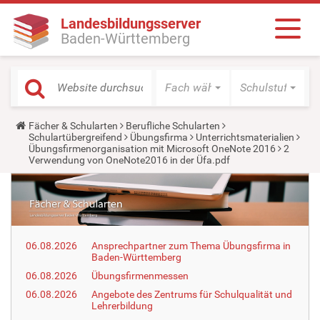
Landesbildungsserver
Baden-Württemberg
Fach wählen
Schulstufe wäh
Y
Fächer & Schularten
Berufliche Schularten
o
Schulartübergreifend
Übungsfirma
Unterrichtsmaterialien
u
Übungsfirmenorganisation mit Microsoft OneNote 2016
2
a
Verwendung von OneNote2016 in der Üfa.pdf
r
e
h
e
r
e
:
06.08.2026
Ansprechpartner zum Thema Übungsfirma in
Baden-Württemberg
06.08.2026
Übungsfirmenmessen
06.08.2026
Angebote des Zentrums für Schulqualität und
Lehrerbildung