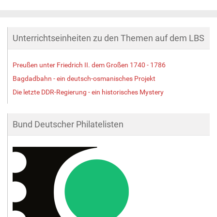
o
l
l
e
Unterrichtseinheiten zu den Themen auf dem LBS
r
G
r
Preußen unter Friedrich II. dem Großen 1740 - 1786
ö
ß
Bagdadbahn - ein deutsch-osmanisches Projekt
e
Die letzte DDR-Regierung - ein historisches Mystery
…
Bund Deutscher Philatelisten