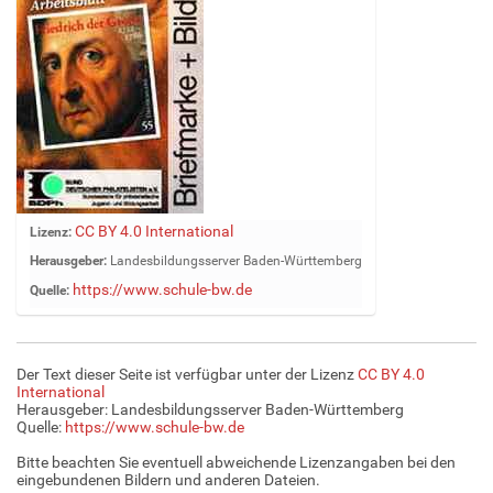
Z
CC BY 4.0 International
Lizenz:
e
Herausgeber:
Landesbildungsserver Baden-Württemberg
i
https://www.schule-bw.de
Quelle:
g
e
B
i
Der Text dieser Seite ist verfügbar unter der Lizenz
CC BY 4.0
l
International
d
Herausgeber: Landesbildungsserver Baden-Württemberg
Quelle:
https://www.schule-bw.de
i
n
Bitte beachten Sie eventuell abweichende Lizenzangaben bei den
v
eingebundenen Bildern und anderen Dateien.