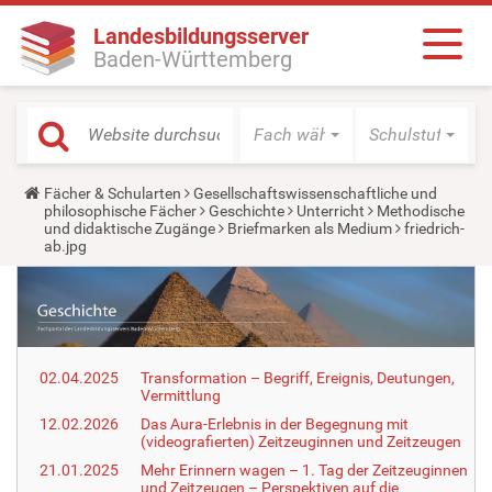
Landesbildungsserver
Baden-Württemberg
Fach wählen
Schulstufe wäh
Y
Fächer & Schularten
Gesellschaftswissenschaftliche und
o
philosophische Fächer
Geschichte
Unterricht
Methodische
u
und didaktische Zugänge
Briefmarken als Medium
friedrich-
a
ab.jpg
r
e
h
e
r
e
:
02.04.2025
Transformation – Begriff, Ereignis, Deutungen,
Vermittlung
12.02.2026
Das Aura-Erlebnis in der Begegnung mit
(videografierten) Zeitzeuginnen und Zeitzeugen
21.01.2025
Mehr Erinnern wagen – 1. Tag der Zeitzeuginnen
und Zeitzeugen – Perspektiven auf die