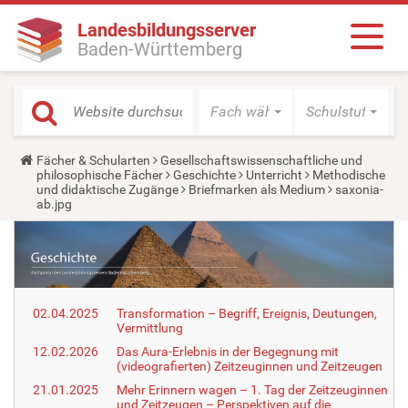
Landesbildungsserver
Baden-Württemberg
Fach wählen
Schulstufe wäh
Y
Fächer & Schularten
Gesellschaftswissenschaftliche und
o
philosophische Fächer
Geschichte
Unterricht
Methodische
u
und didaktische Zugänge
Briefmarken als Medium
saxonia-
a
ab.jpg
r
e
h
e
r
e
:
02.04.2025
Transformation – Begriff, Ereignis, Deutungen,
Vermittlung
12.02.2026
Das Aura-Erlebnis in der Begegnung mit
(videografierten) Zeitzeuginnen und Zeitzeugen
21.01.2025
Mehr Erinnern wagen – 1. Tag der Zeitzeuginnen
und Zeitzeugen – Perspektiven auf die