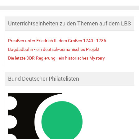
l
l
e
Unterrichtseinheiten zu den Themen auf dem LBS
r
G
r
Preußen unter Friedrich II. dem Großen 1740 - 1786
ö
ß
Bagdadbahn - ein deutsch-osmanisches Projekt
e
Die letzte DDR-Regierung - ein historisches Mystery
…
Bund Deutscher Philatelisten