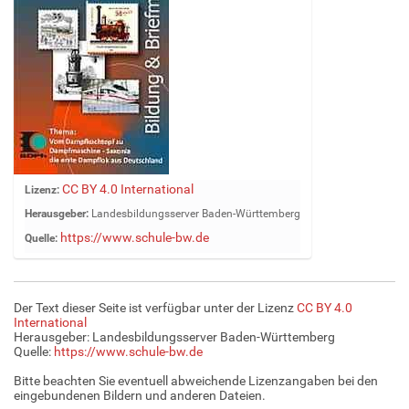
Z
CC BY 4.0 International
Lizenz:
e
Herausgeber:
Landesbildungsserver Baden-Württemberg
i
https://www.schule-bw.de
Quelle:
g
e
B
i
Der Text dieser Seite ist verfügbar unter der Lizenz
CC BY 4.0
l
International
d
Herausgeber: Landesbildungsserver Baden-Württemberg
Quelle:
https://www.schule-bw.de
i
n
Bitte beachten Sie eventuell abweichende Lizenzangaben bei den
v
eingebundenen Bildern und anderen Dateien.
o