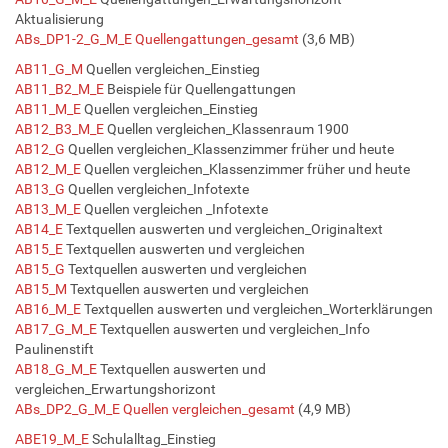
Aktualisierung
ABs_DP1-2_G_M_E Quellengattungen_gesamt
(3,6 MB)
AB11_G_M
Quellen vergleichen_Einstieg
AB11_B2_M_E
Beispiele für Quellengattungen
AB11_M_E
Quellen vergleichen_Einstieg
AB12_B3_M_E
Quellen vergleichen_Klassenraum 1900
AB12_G
Quellen vergleichen_Klassenzimmer früher und heute
AB12_M_E
Quellen vergleichen_Klassenzimmer früher und heute
AB13_G
Quellen vergleichen_Infotexte
AB13_M_E
Quellen vergleichen _Infotexte
AB14_E
Textquellen auswerten und vergleichen_Originaltext
AB15_E
Textquellen auswerten und vergleichen
AB15_G
Textquellen auswerten und vergleichen
AB15_M
Textquellen auswerten und vergleichen
AB16_M_E
Textquellen auswerten und vergleichen_Worterklärungen
AB17_G_M_E
Textquellen auswerten und vergleichen_Info
Paulinenstift
AB18_G_M_E
Textquellen auswerten und
vergleichen_Erwartungshorizont
ABs_DP2_G_M_E Quellen vergleichen_gesamt
(4,9 MB)
ABE19_M_E
Schulalltag_Einstieg