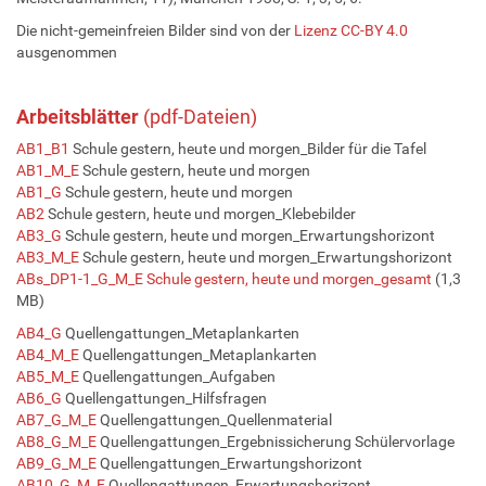
Die nicht-gemeinfreien Bilder sind von der
Lizenz CC-BY 4.0
ausgenommen
Arbeitsblätter
(pdf-Dateien)
AB1_B1
Schule gestern, heute und morgen_Bilder für die Tafel
AB1_M_E
Schule gestern, heute und morgen
AB1_G
Schule gestern, heute und morgen
AB2
Schule gestern, heute und morgen_Klebebilder
AB3_G
Schule gestern, heute und morgen_Erwartungshorizont
AB3_M_E
Schule gestern, heute und morgen_Erwartungshorizont
ABs_DP1-1_G_M_E Schule gestern, heute und morgen_gesamt
(1,3
MB)
AB4_G
Quellengattungen_Metaplankarten
AB4_M_E
Quellengattungen_Metaplankarten
AB5_M_E
Quellengattungen_Aufgaben
AB6_G
Quellengattungen_Hilfsfragen
AB7_G_M_E
Quellengattungen_Quellenmaterial
AB8_G_M_E
Quellengattungen_Ergebnissicherung Schülervorlage
AB9_G_M_E
Quellengattungen_Erwartungshorizont
AB10_G_M_E
Quellengattungen_Erwartungshorizont