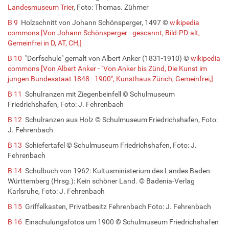
Landesmuseum Trier
, Foto: Thomas. Zühmer
B 9
Holzschnitt von Johann Schönsperger, 1497 ©
wikipedia
commons [Von Johann Schönsperger - gescannt, Bild-PD-alt,
Gemeinfrei in D, AT, CH,]
B 10
"Dorfschule" gemalt von Albert Anker (1831-1910) ©
wikipedia
commons [Von Albert Anker - "Von Anker bis Zünd, Die Kunst im
jungen Bundesstaat 1848 - 1900", Kunsthaus Zürich, Gemeinfrei,]
B 11
Schulranzen mit Ziegenbeinfell © Schulmuseum
Friedrichshafen, Foto: J. Fehrenbach
B 12
Schulranzen aus Holz © Schulmuseum Friedrichshafen, Foto:
J. Fehrenbach
B 13
Schiefertafel © Schulmuseum Friedrichshafen, Foto: J.
Fehrenbach
B 14
Schulbuch von 1962: Kultusministerium des Landes Baden-
Württemberg (Hrsg.): Kein schöner Land. © Badenia-Verlag
Karlsruhe, Foto: J. Fehrenbach
B 15
Griffelkasten, Privatbesitz Fehrenbach Foto: J. Fehrenbach
B 16
Einschulungsfotos um 1900 © Schulmuseum Friedrichshafen