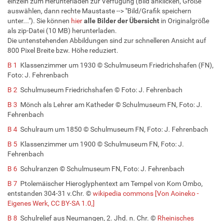
einzeln zum Herunterladen zur Verfügung (Bild anklicken, Größe
auswählen, dann rechte Maustaste --> "Bild/Grafik speichern
unter..."). Sie können
hier
alle Bilder
der
Übersicht
in Originalgröße
als zip-Datei (10 MB) herunterladen.
Die untenstehenden Abbildungen sind zur schnelleren Ansicht auf
800 Pixel Breite bzw. Höhe reduziert.
B 1
Klassenzimmer um 1930 © Schulmuseum Friedrichshafen (FN),
Foto: J. Fehrenbach
B 2
Schulmuseum Friedrichshafen © Foto: J. Fehrenbach
B 3
Mönch als Lehrer am Katheder © Schulmuseum FN, Foto: J.
Fehrenbach
B 4
Schulraum um 1850 © Schulmuseum FN, Foto: J. Fehrenbach
B 5
Klassenzimmer um 1900 © Schulmuseum FN, Foto: J.
Fehrenbach
B 6
Schulranzen © Schulmuseum FN, Foto: J. Fehrenbach
B 7
Ptolemäischer Hieroglyphentext am Tempel von Kom Ombo,
entstanden 304-31 v.Chr. ©
wikipedia commons [Von Aoineko -
Eigenes Werk, CC BY-SA 1.0,]
B 8
Schulrelief aus Neumangen, 2. Jhd. n. Chr. ©
Rheinisches