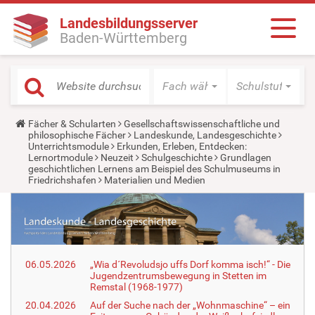
Landesbildungsserver
Baden-Württemberg
Fach wählen
Schulstufe wäh
Y
Fächer & Schularten
Gesellschaftswissenschaftliche und
o
philosophische Fächer
Landeskunde, Landesgeschichte
u
Unterrichtsmodule
Erkunden, Erleben, Entdecken:
a
Lernortmodule
Neuzeit
Schulgeschichte
Grundlagen
r
geschichtlichen Lernens am Beispiel des Schulmuseums in
e
Friedrichshafen
Materialien und Medien
h
e
r
e
:
06.05.2026
„Wia d´Revoludsjo uffs Dorf komma isch!“ - Die
Jugendzentrumsbewegung in Stetten im
Remstal (1968-1977)
20.04.2026
Auf der Suche nach der „Wohnmaschine“ – ein