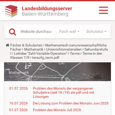
Landesbildungsserver
Baden-Württemberg
Fach wählen
Schulstufe wäh
Y
Fächer & Schularten
Mathematisch-naturwissenschaftliche
o
Fächer
Mathematik
Unterrichtsmaterialien
Sekundarstufe
u
I
Leitidee "Zahl-Variable-Operation"
Terme
Terme in den
a
Klassen 7/8
teraufg_term.pdf
r
e
h
e
r
e
:
01.07.2026
Problem des Monats der vergangenen
Schuljahre (seit 18 /19) als pdf und mit
Lösungen
16.07.2026
Die Lösung zum Problem des Monats Juni 2026
01.07.2026
Problem des Monats Juli 2026