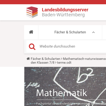
Landesbildungsserver
Baden-Württemberg
Fächer & Schularten
Y
Fächer & Schularten
Mathematisch-naturwissensc
o
den Klassen 7/8
terme.odt
u
a
r
e
h
e
r
e
: