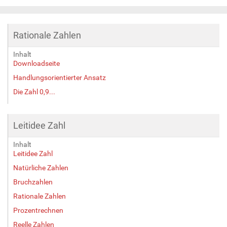
e
i
g
Rationale Zahlen
e
B
Inhalt
i
Downloadseite
l
d
Handlungsorientierter Ansatz
i
Die Zahl 0,9...
n
v
o
Leitidee Zahl
l
l
Inhalt
e
Leitidee Zahl
r
Natürliche Zahlen
G
r
Bruchzahlen
ö
Rationale Zahlen
ß
e
Prozentrechnen
…
Reelle Zahlen