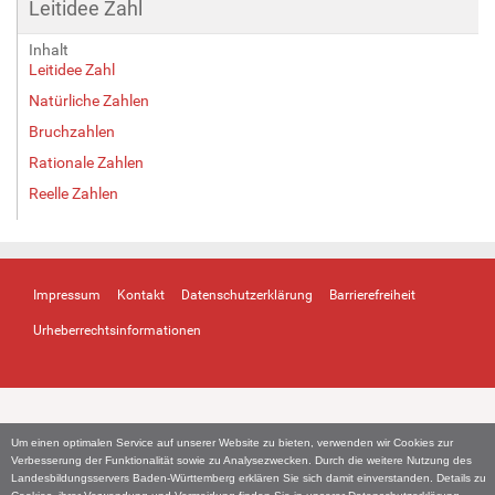
Leitidee Zahl
Inhalt
Leitidee Zahl
Natürliche Zahlen
Bruchzahlen
Rationale Zahlen
Reelle Zahlen
Impressum
Kontakt
Datenschutzerklärung
Barrierefreiheit
Urheberrechtsinformationen
Um einen optimalen Service auf unserer Website zu bieten, verwenden wir Cookies zur
Verbesserung der Funktionalität sowie zu Analysezwecken. Durch die weitere Nutzung des
Landesbildungsservers Baden-Württemberg erklären Sie sich damit einverstanden. Details zu