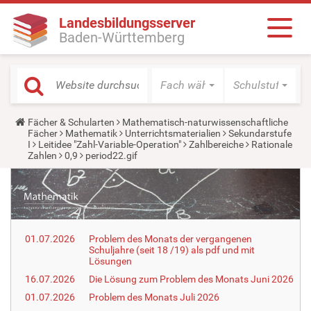
Landesbildungsserver
Baden-Württemberg
Fach wählen
Schulstufe wäh
Y
Fächer & Schularten
Mathematisch-naturwissenschaftliche
o
Fächer
Mathematik
Unterrichtsmaterialien
Sekundarstufe
u
I
Leitidee "Zahl-Variable-Operation"
Zahlbereiche
Rationale
a
Zahlen
0,9
period22.gif
r
e
h
e
r
e
:
01.07.2026
Problem des Monats der vergangenen
Schuljahre (seit 18 /19) als pdf und mit
Lösungen
16.07.2026
Die Lösung zum Problem des Monats Juni 2026
01.07.2026
Problem des Monats Juli 2026