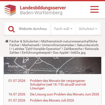
Landesbildungsserver
Baden-Württemberg
Fach wählen
Schulstufe wäh
Y
Fächer & Schularten
Mathematisch-naturwissenschaftliche
o
Fächer
Mathematik
Unterrichtsmaterialien
Sekundarstufe
u
I
Leitidee "Zahl-Variable-Operation"
Zahlbereiche
Rationale
a
Zahlen
Einführungsbeispiel
Das Applet
bild3a.jpg
r
e
h
e
r
e
:
01.07.2026
Problem des Monats der vergangenen
Schuljahre (seit 18 /19) als pdf und mit
Lösungen
16.07.2026
Die Lösung zum Problem des Monats Juni 2026
01.07.2026
Problem des Monats Juli 2026