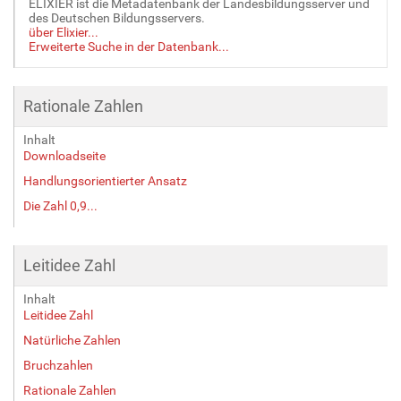
ELIXIER ist die Metadatenbank der Landesbildungsserver und
G
des Deutschen Bildungsservers.
r
über Elixier...
Erweiterte Suche in der Datenbank...
ö
ß
e
…
Rationale Zahlen
Inhalt
Downloadseite
Handlungsorientierter Ansatz
Die Zahl 0,9...
Leitidee Zahl
Inhalt
Leitidee Zahl
Natürliche Zahlen
Bruchzahlen
Rationale Zahlen