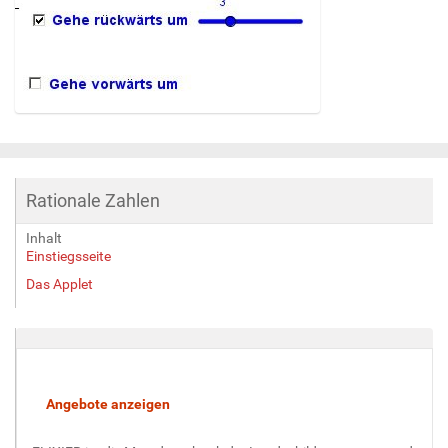
Z
e
i
g
Rationale Zahlen
e
B
Inhalt
i
Einstiegsseite
l
d
Das Applet
i
n
v
o
l
l
e
r