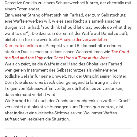
Detective Conklin zu einem Schusswechsel führen, der ebenfalls mit
einem Toten endet.
Ein weiterer Strang öffnet sich mit Farhad, der zum Selbstschutz
eine Waffe erwerben will, wie es sein Recht als amerikanischer
Bürger ist (Farhad: "You think I should let crazy people do what they
want to us?"). Die Szene, in der er mit der Waffe auf Daniel zuläuft,
bietet sich für eine eventuelle
Analyse der verwendeten
Kameratechniken
an: Perspektive und Bildausschnitte erinnern
stark an Duellszenen aus klassischen Westernfilmen wie
The Good,
the Bad and the Ugly
oder
Once Upon a Time in the West
.
Wie sich zeigt, ist die Waffe in der Hand des Cholerikers Farhad
weniger ein Instrument des Selbstschutzes als vielmehr eine
tödliche Gefahr für seine Umwelt. Nur der Umsicht seiner Tochter
Dorri (die als
coroner's tech
über genügend Erfahrung mit den
Folgen von Schusswaffen verfügen dürfte) ist es zu verdanken,
dass niemand verletzt wird.
Wie Farhad bleibt auch der Zuschauer nachdenklich zurück. 'Crash'
verzichtet auf plakative Aussagen zum Thema
gun control
, gibt
aber indirekt eine kritische Sichtweise vor. Wo immer Waffen
auftauchen, eskaliert die Situation.