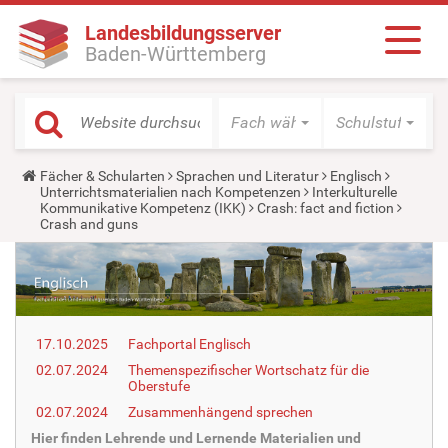
Landesbildungsserver
Baden-Württemberg
Fach wählen
Schulstufe wäh
Y
Fächer & Schularten
Sprachen und Literatur
Englisch
o
Unterrichtsmaterialien nach Kompetenzen
Interkulturelle
u
Kommunikative Kompetenz (IKK)
Crash: fact and fiction
a
Crash and guns
r
e
h
e
r
e
:
17.10.2025
Fachportal Englisch
02.07.2024
Themenspezifischer Wortschatz für die
Oberstufe
02.07.2024
Zusammenhängend sprechen
Hier finden Lehrende und Lernende Materialien und