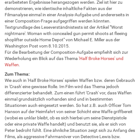
erarbeiteten Ergebnisse herangezogen werden. Ziel ist hier zu
demonstrieren, wie identische inhaltliche Fakten aus der
Filmanalyse einmal in einer Analysis-Aufgabe und andererseits in
einer Composition-Frage aufgegriffen werden könnten.
Textgrundlage des Leseverständnistests ist der Artikel "'Worst
nightmare': Woman with concealed gun permit shoots at fleeing
shoplifter outside Home Depot" von Michael E. Miller aus der
Washington Post vom 8.10.2015.
Für die Bearbeitung der Composition-Aufgabe empfiehlt sich zur
Wiederholung ein Blick auf das Thema
'Half Broke Horses' und
Waffen
.
Zum Thema:
Wie auch in 'Half Broke Horses' spielen Waffen bzw. deren Gebrauch
in 'Crash' eine gewisse Rolle. Im Film wird das Thema jedoch
differenzierter behandelt. Zum einen führt 'Crash' vor, dass Waffen
einmal grundsätzlich vorhanden sind und in bestimmten
Situationen auch eingesetzt werden. So hat z.B. auch Officer Tom
Hanson auf der Heimfahrt von seiner Schicht eine Waffe griffbereit
(wobei es unklar bleibt, ob es sich hierbei um seine Dienstpistole
oder eine private Waffe handelt) und benutzt sie, als er sich von
Peter bedroht fühlt. Eine ähnliche Situation zeigt sich zu Anfang des
Films, als aggressive Fahrmanöver von Detective Lewis bzw.