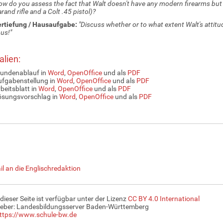
w do you assess the fact that Walt doesn't have any modern firearms but
rand rifle and a Colt .45 pistol)?
ertiefung / Hausaufgabe:
"Discuss whether or to what extent Walt's attitu
us!"
alien:
tundenablauf in
Word
,
OpenOffice
und als
PDF
fgabenstellung in
Word
,
OpenOffice
und als
PDF
beitsblatt in
Word
,
OpenOffice
und als
PDF
ösungsvorschlag in
Word
,
OpenOffice
und als
PDF
il an die Englischredaktion
 dieser Seite ist verfügbar unter der Lizenz
CC BY 4.0 International
eber: Landesbildungsserver Baden-Württemberg
ttps://www.schule-bw.de