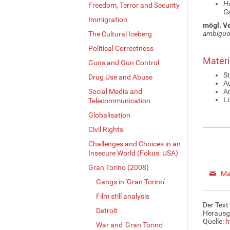
Ho
Freedom, Terror and Security
Ga
Immigration
mögl. V
ambiguo
The Cultural Iceberg
Political Correctness
Materi
Guns and Gun Control
S
Drug Use and Abuse
Au
Social Media and
Ar
L
Telecommunication
Globalisation
Civil Rights
Challenges and Choices in an
Insecure World (Fokus: USA)
Gran Torino (2008)
Ma
Gangs in 'Gran Torino'
Film still analysis
Der Text
Detroit
Herausg
Quelle:
h
War and 'Gran Torino'