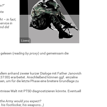
n?"
nte
t – in fact,
ervice in
and did
Lizenz
gelesen (
reading by proxy
) und gemeinsam die
 allem anhand zweier kurzer Dialoge mit Father Janovich
:00) erarbeitet. Anschließend können ggf. einzelne
en, um für die letzte Phase eine breitere Grundlage zu
nisse Walt mit PTSD diagnostizieren könnte. Eventuell
d the Army would you expect?
 his footlocker
, his weapons…)