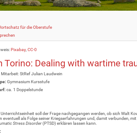
ortschatz für die Oberstufe
prechen
hweis:
Pixabay
,
CC-0
n Torino: Dealing with wartime tr
 Mitarbeit: StRef Julian Laudwein
ppe:
Gymnasium Kursstufe
arf:
ca. 1 Doppelstunde
r Unterrichtseinheit soll der Frage nachgegangen werden, ob sich Walt Ko
n eventuell als Folge seiner Kriegserfahrungen und, damit verbunden, mit
umatic Stress Disorder
(PTSD) erklären lassen kann.
: