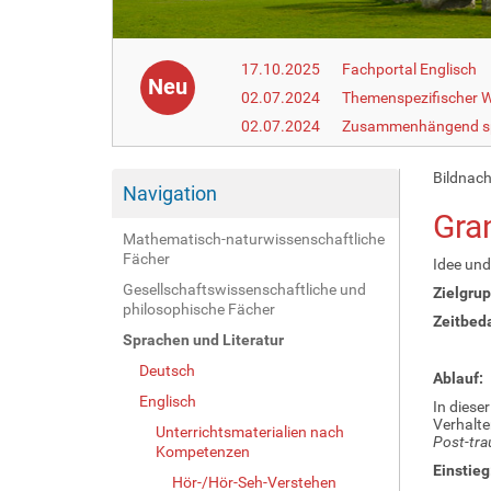
17.10.2025
Fachportal Englisch
Neu
02.07.2024
Themenspezifischer W
02.07.2024
Zusammenhängend s
Bildnac
Navigation
Gra
Mathematisch-naturwissenschaftliche
Fächer
Idee und
Gesellschaftswissenschaftliche und
Zielgru
philosophische Fächer
Zeitbed
Sprachen und Literatur
Deutsch
Ablauf:
Englisch
In diese
Verhalte
Unterrichtsmaterialien nach
Post-tra
Kompetenzen
Einstieg
Hör-/Hör-Seh-Verstehen