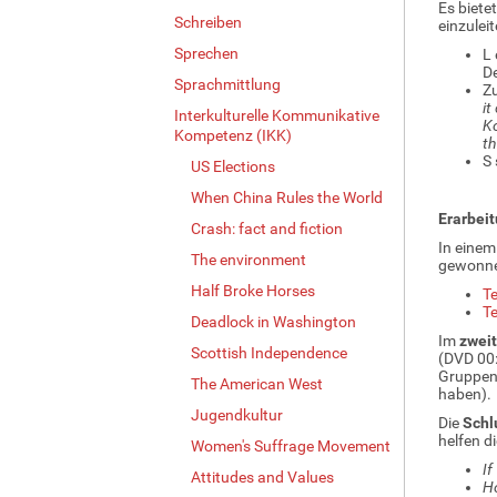
Es biete
Schreiben
einzulei
Sprechen
L 
De
Sprachmittlung
Z
it
Interkulturelle Kommunikative
Ko
Kompetenz (IKK)
th
S 
US Elections
When China Rules the World
Erarbeit
Crash: fact and fiction
In eine
The environment
gewonne
Half Broke Horses
Te
Te
Deadlock in Washington
Im
zweit
Scottish Independence
(DVD 00:
Gruppen 
The American West
haben).
Jugendkultur
Die
Schl
helfen d
Women's Suffrage Movement
If
Attitudes and Values
Ho