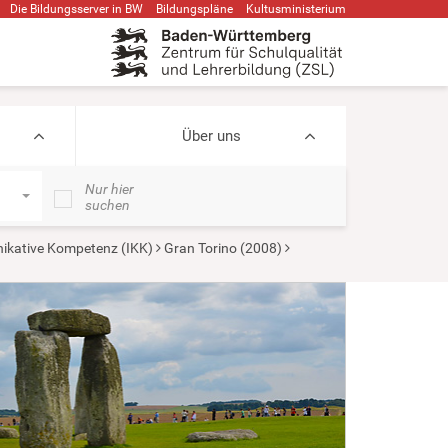
Die Bildungsserver in BW
Bildungspläne
Kultusministerium
Über uns
Nur hier
suchen
nikative Kompetenz (IKK)
Gran Torino (2008)