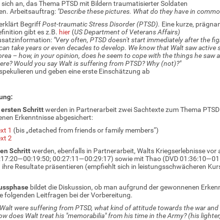
t sich an, das Thema PTSD mit Bildern traumatisierter Soldaten
ten. Arbeitsauftrag:
"Describe these pictures. What do they have in commo
erklärt Begriff
Post-traumatic Stress Disorder (PTSD).
Eine kurze, prägna
finition gibt es z.B.
hier
(
US Department of Veterans Affairs)
usatzinformation:
"Very often, PTSD doesn't start immediately after the figh
 can take years or even decades to develop. We know that Walt saw active s
rea – how, in your opinion, does he seem to cope with the things he saw 
ere? Would you say Walt is suffering from PTSD? Why (not)?"
spekulieren und geben eine erste Einschätzung ab
ung:
m
ersten Schritt
werden in Partnerarbeit zwei Sachtexte zum Thema PTSD 
nen Erkenntnisse abgesichert:
xt 1
(bis „detached from friends or family members“)
xt 2
en Schritt
werden, ebenfalls in Partnerarbeit, Walts Kriegserlebnisse vor
17:20—00:19:50; 00:27:11—00:29:17) sowie mit Thao (DVD 01:36:10—01:37
ihre Resultate präsentieren (empfiehlt sich in leistungsschwächeren Kurs
ussphase
bildet die Diskussion, ob man aufgrund der gewonnenen Erkennt
ie folgenden Leitfragen bei der Vorbereitung.
 Walt were suffering from PTSD, what kind of attitude towards the war an
w does Walt treat his "memorabilia" from his time in the Army? (his lighter,