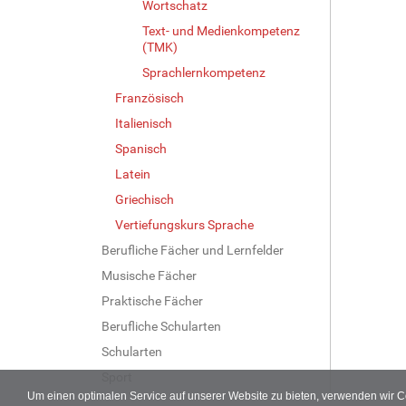
Wortschatz
Text- und Medienkompetenz
(TMK)
Sprachlernkompetenz
Französisch
Italienisch
Spanisch
Latein
Griechisch
Vertiefungskurs Sprache
Berufliche Fächer und Lernfelder
Musische Fächer
Praktische Fächer
Berufliche Schularten
Schularten
Sport
Um einen optimalen Service auf unserer Website zu bieten, verwenden wir 