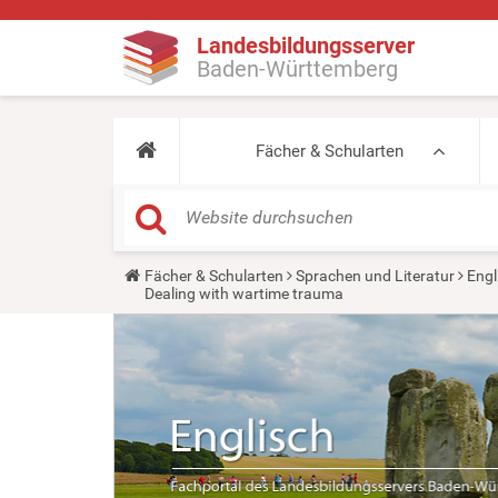
Landesbildungsserver
Baden-Württemberg
Fächer & Schularten
Y
Fächer & Schularten
Sprachen und Literatur
Engl
o
Dealing with wartime trauma
u
a
r
e
h
e
r
e
: