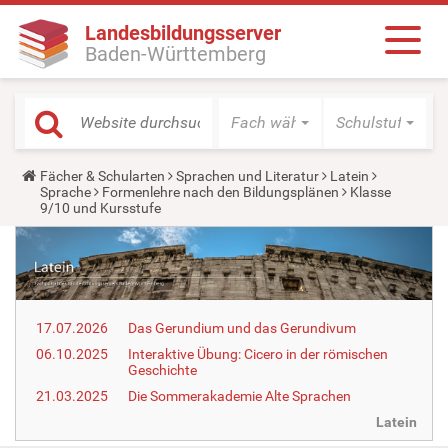
Landesbildungsserver
Baden-Württemberg
Fach wählen
Schulstufe wäh
Y
Fächer & Schularten
Sprachen und Literatur
Latein
o
Sprache
Formenlehre nach den Bildungsplänen
Klasse
u
9/10 und Kursstufe
a
r
e
h
e
r
e
17.07.2026
Das Gerundium und das Gerundivum
:
06.10.2025
Interaktive Übung: Cicero in der römischen
Geschichte
21.03.2025
Die Sommerakademie Alte Sprachen
Latein