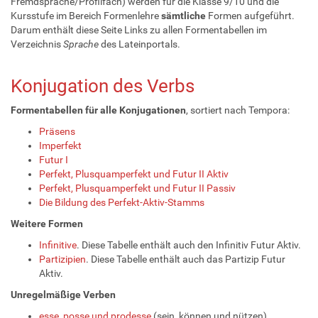
Fremdsprache/Profilfach) werden für die Klasse 9/10 und die
Kursstufe im Bereich Formenlehre
sämtliche
Formen aufgeführt.
Darum enthält diese Seite Links zu allen Formentabellen im
Verzeichnis
Sprache
des Lateinportals.
Konjugation des Verbs
Formentabellen für alle Konjugationen
, sortiert nach Tempora:
Präsens
Imperfekt
Futur I
Perfekt, Plusquamperfekt und Futur II Aktiv
Perfekt, Plusquamperfekt und Futur II Passiv
Die Bildung des Perfekt-Aktiv-Stamms
Weitere Formen
Infinitive
. Diese Tabelle enthält auch den Infinitiv Futur Aktiv.
Partizipien
. Diese Tabelle enthält auch das Partizip Futur
Aktiv.
Unregelmäßige Verben
esse, posse und prodesse
(sein, können und nützen)