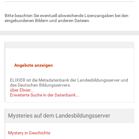
e
i
Bitte beachten Sie eventuell abweichende Lizenzangaben bei den
g
eingebundenen Bildern und anderen Dateien.
e
B
i
l
d
i
n
v
o
l
ELIXIER ist die Metadatenbank der Landesbildungsserver und
l
des Deutschen Bildungsservers.
e
über Elixier...
Erweiterte Suche in der Datenbank...
r
G
r
ö
Mysteries auf dem Landesbildungsserver
ß
e
Mystery in Geschichte
…