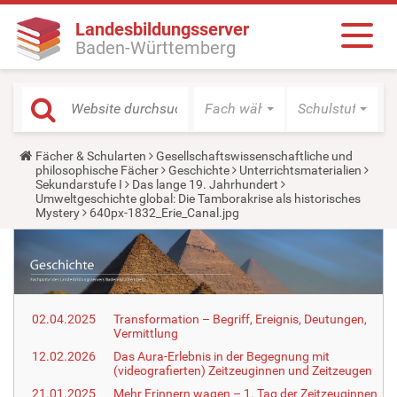
Landesbildungsserver
Baden-Württemberg
Fach wählen
Schulstufe wäh
Y
Fächer & Schularten
Gesellschaftswissenschaftliche und
o
philosophische Fächer
Geschichte
Unterrichtsmaterialien
u
Sekundarstufe I
Das lange 19. Jahrhundert
a
Umweltgeschichte global: Die Tamborakrise als historisches
r
Mystery
640px-1832_Erie_Canal.jpg
e
h
e
r
e
:
02.04.2025
Transformation – Begriff, Ereignis, Deutungen,
Vermittlung
12.02.2026
Das Aura-Erlebnis in der Begegnung mit
(videografierten) Zeitzeuginnen und Zeitzeugen
21.01.2025
Mehr Erinnern wagen – 1. Tag der Zeitzeuginnen