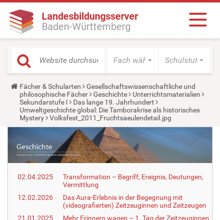
Landesbildungsserver
Baden-Württemberg
Fach wählen
Schulstufe wäh
Y
Fächer & Schularten
Gesellschaftswissenschaftliche und
o
philosophische Fächer
Geschichte
Unterrichtsmaterialien
u
Sekundarstufe I
Das lange 19. Jahrhundert
a
Umweltgeschichte global: Die Tamborakrise als historisches
r
Mystery
Volksfest_2011_Fruchtsaeulendetail.jpg
e
h
e
r
e
:
02.04.2025
Transformation – Begriff, Ereignis, Deutungen,
Vermittlung
12.02.2026
Das Aura-Erlebnis in der Begegnung mit
(videografierten) Zeitzeuginnen und Zeitzeugen
21.01.2025
Mehr Erinnern wagen – 1. Tag der Zeitzeuginnen