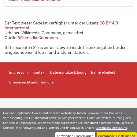
g
e
B
i
Der Text dieser Seite ist verfügbar unter der Lizenz
CC BY 4.0
l
International
d
Urheber: Wikimedia Commons, gemeinfrei
Quelle:
Wikimedia Commons
i
n
Bitte beachten Sie eventuell abweichende Lizenzangaben bei den
v
eingebundenen Bildern und anderen Dateien.
o
l
l
Impressum
Kontakt
Datenschutzerklärung
Barrierefreiheit
e
r
Urheberrechtsinformationen
G
r
ö
ß
e
Um einen optimalen Service auf unserer Website zu bieten, verwenden wir Cookies zur
…
Verbesserung der Funktionalität sowie zu Analysezwecken. Durch die weitere Nutzung des
Landesbildungsservers Baden-Württemberg erklären Sie sich damit einverstanden. Details zu
Cookies, ihrer Verwendung und Vermeidung finden Sie in unserer
Datenschutzerklärung
.
notwendige Einstellungen
empfohlene Einstellungen