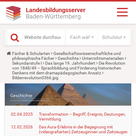
Landesbildungsserver
Baden-Württemberg
Fach wählen
Schulstufe wäh
Y
Fächer & Schularten
Gesellschaftswissenschaftliche und
o
philosophische Fächer
Geschichte
Unterrichtsmaterialien
u
Sekundarstufe I
Das lange 19. Jahrhundert
Die Revolution
a
von 1848/49 – Sprachbildung und Förderung historischen
r
Denkens mit dem dramapädagogischen Ansatz
e
Bilderrevolution0366.jpg
h
e
r
e
:
02.04.2025
Transformation – Begriff, Ereignis, Deutungen,
Vermittlung
12.02.2026
Das Aura-Erlebnis in der Begegnung mit
(videografierten) Zeitzeuginnen und Zeitzeugen