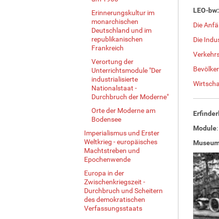
LEO-bw: 
Erinnerungskultur im
monarchischen
Die Anfä
Deutschland und im
republikanischen
Die Indu
Frankreich
Verkehr
Verortung der
Bevölke
Unterrichtsmodule "Der
industrialisierte
Wirtscha
Nationalstaat -
Durchbruch der Moderne"
Orte der Moderne am
Erfinde
Bodensee
Module
Imperialismus und Erster
Weltkrieg - europäisches
Museum
Machtstreben und
Epochenwende
Europa in der
Zwischenkriegszeit -
Durchbruch und Scheitern
des demokratischen
Verfassungsstaats