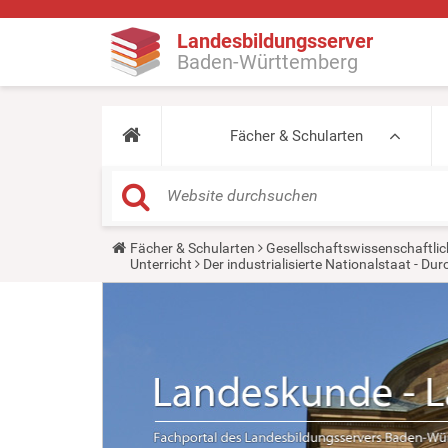
Landesbildungsserver
Baden-Württemberg
Fächer & Schularten
Y
Fächer & Schularten
Gesellschaftswissenschaftlic
o
Unterricht
Der industrialisierte Nationalstaat - D
u
a
r
e
h
e
r
e
: