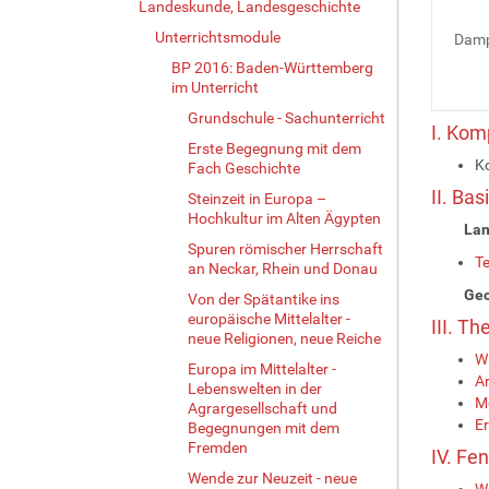
Landeskunde, Landesgeschichte
Unterrichtsmodule
Damp
BP 2016: Baden-Württemberg
im Unterricht
Grundschule - Sachunterricht
I. Ko
Erste Begegnung mit dem
K
Fach Geschichte
II. Ba
Steinzeit in Europa –
Hochkultur im Alten Ägypten
Lan
Spuren römischer Herrschaft
T
an Neckar, Rhein und Donau
Geo
Von der Spätantike ins
europäische Mittelalter -
III. T
neue Religionen, neue Reiche
Wi
Europa im Mittelalter -
Ar
Lebenswelten in der
M
Agrargesellschaft und
Er
Begegnungen mit dem
Fremden
IV. Fe
Wende zur Neuzeit - neue
Wi