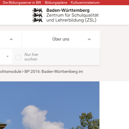
Die Bildungsserver in BW
Bildungspläne
Kultusministerium
Über uns
Nur hier
suchen
ichtsmodule
BP 2016: Baden-Württemberg im