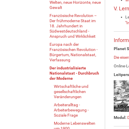
Welten, neue Horizonte, neue
Gewalt
V. Ler
Französische Revolution –
L
Der frühmoderne Staat im
"I
18. Jahrhundert in
Südwestdeutschland -
Anspruch und Wirklichkeit
Inform
Europa nach der
Planet S
Französischen Revolution -
Bürgertum, Nationalstaat,
Die eiser
Verfassung
Online-L
Der industrialisierte
Nationalstaat - Durchbruch
Leitper
der Moderne
Wirtschaftliche und
gesellschaftlichen
Veränderungen
Arbeiteralltag -
Lizenz
Arbeiterbewegung -
Soziale Frage
Modul:
D
Moderne Lebenswelten
um 1900