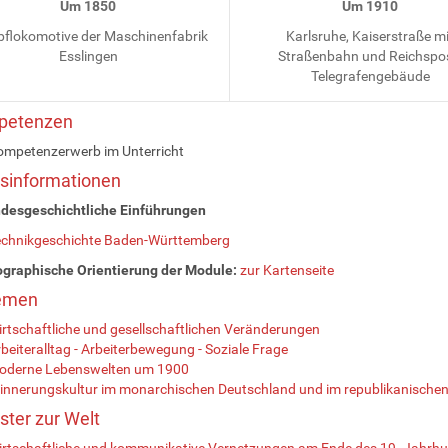
Um 1850
Um 1910
flokomotive der Maschinenfabrik
Karlsruhe, Kaiserstraße m
Esslingen
Straßenbahn und Reichspo
Telegrafengebäude
mpetenzen
ompetenzerwerb im Unterricht
sisinformationen
desgeschichtliche Einführungen
echnikgeschichte Baden-Württemberg
graphische Orientierung der Module:
zur Kartenseite
hemen
rtschaftliche und gesellschaftlichen Veränderungen
beiteralltag - Arbeiterbewegung - Soziale Frage
oderne Lebenswelten um 1900
innerungskultur im monarchischen Deutschland und im republikanischen
nster zur Welt
rtschaftliche und kommunikative Vernetzungen am Ende des 19. Jahrhu