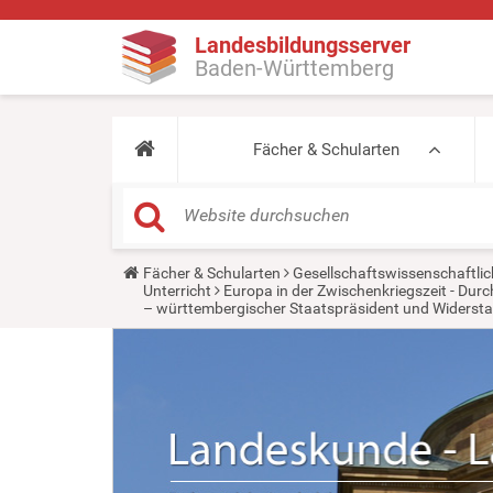
Landesbildungsserver
Baden-Württemberg
Fächer & Schularten
Y
Fächer & Schularten
Gesellschaftswissenschaftlic
o
Unterricht
Europa in der Zwischenkriegszeit - Du
u
– württembergischer Staatspräsident und Widerst
a
r
e
h
e
r
e
: