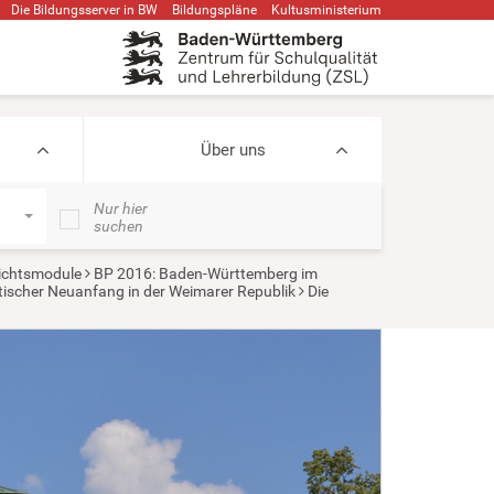
Die Bildungsserver in BW
Bildungspläne
Kultusministerium
Über uns
Nur hier
suchen
ichtsmodule
BP 2016: Baden-Württemberg im
ischer Neuanfang in der Weimarer Republik
Die