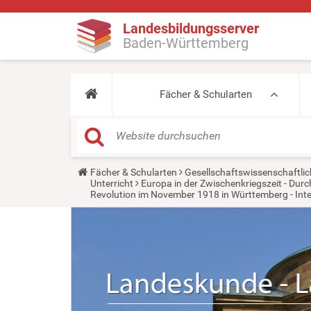
Landesbildungsserver
Baden-Württemberg
Fächer & Schularten
Y
Fächer & Schularten
Gesellschaftswissenschaftlic
o
Unterricht
Europa in der Zwischenkriegszeit - Du
u
Revolution im November 1918 in Württemberg - Inte
a
r
e
h
e
r
e
: