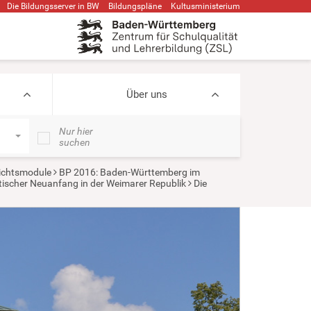
Die Bildungsserver in BW
Bildungspläne
Kultusministerium
Über uns
Nur hier
suchen
ichtsmodule
BP 2016: Baden-Württemberg im
ischer Neuanfang in der Weimarer Republik
Die