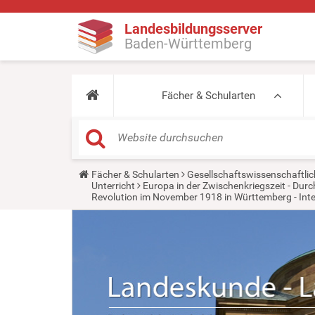
Landesbildungsserver
Baden-Württemberg
Fächer & Schularten
Y
Fächer & Schularten
Gesellschaftswissenschaftlic
o
Unterricht
Europa in der Zwischenkriegszeit - Du
u
Revolution im November 1918 in Württemberg - Inte
a
r
e
h
e
r
e
: