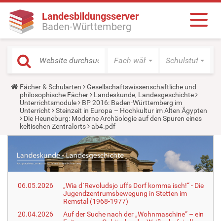
Landesbildungsserver
Baden-Württemberg
Fach wählen
Schulstufe wäh
Y
Fächer & Schularten
Gesellschaftswissenschaftliche und
o
philosophische Fächer
Landeskunde, Landesgeschichte
u
Unterrichtsmodule
BP 2016: Baden-Württemberg im
a
Unterricht
Steinzeit in Europa – Hochkultur im Alten Ägypten
r
Die Heuneburg: Moderne Archäologie auf den Spuren eines
e
keltischen Zentralorts
ab4.pdf
h
e
r
e
:
06.05.2026
„Wia d´Revoludsjo uffs Dorf komma isch!“ - Die
Jugendzentrumsbewegung in Stetten im
Remstal (1968-1977)
20.04.2026
Auf der Suche nach der „Wohnmaschine“ – ein