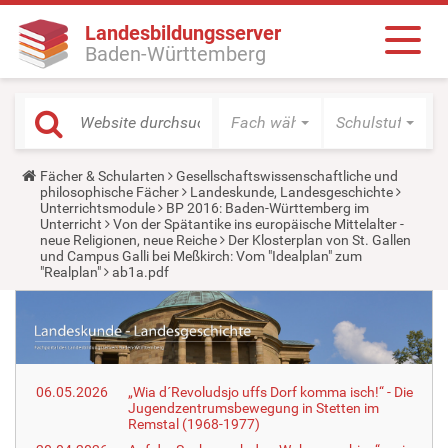
Landesbildungsserver
Baden-Württemberg
Fach wählen
Schulstufe wäh
Y
Fächer & Schularten
Gesellschaftswissenschaftliche und
o
philosophische Fächer
Landeskunde, Landesgeschichte
u
Unterrichtsmodule
BP 2016: Baden-Württemberg im
a
Unterricht
Von der Spätantike ins europäische Mittelalter -
r
neue Religionen, neue Reiche
Der Klosterplan von St. Gallen
e
und Campus Galli bei Meßkirch: Vom "Idealplan" zum
h
"Realplan"
ab1a.pdf
e
r
e
:
06.05.2026
„Wia d´Revoludsjo uffs Dorf komma isch!“ - Die
Jugendzentrumsbewegung in Stetten im
Remstal (1968-1977)