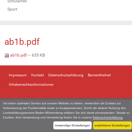
Schularten
Sport
ab1b.pdf
ab1b.pdf
— 635 KB
Impressum
Kontakt
Datenschutzerklärung
Barrierefreiheit
Urheberrechtsinformationen
Um einen optimalen Service auf unserer Website zu bieten, verwenden wir Cookies zur
Verbesserung der Funktionalität sowie zu Analysezwecken. Durch die weitere Nutzung des
Landesbildungsservers Baden-Württemberg erklären Sie sich damit einverstanden. Details zu
Cookies, ihrer Verwendung und Vermeidung finden Sie in unserer
Datenschutzerklärung
.
notwendige Einstellungen
empfohlene Einstellungen