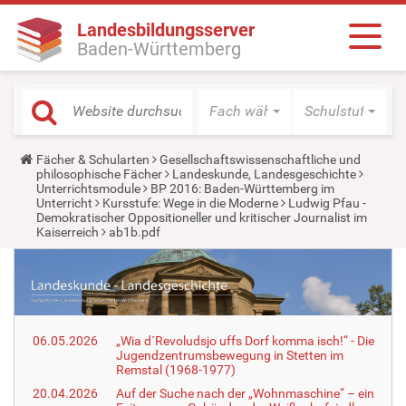
Landesbildungsserver
Baden-Württemberg
Fach wählen
Schulstufe wäh
Y
Fächer & Schularten
Gesellschaftswissenschaftliche und
o
philosophische Fächer
Landeskunde, Landesgeschichte
u
Unterrichtsmodule
BP 2016: Baden-Württemberg im
a
Unterricht
Kursstufe: Wege in die Moderne
Ludwig Pfau -
r
Demokratischer Oppositioneller und kritischer Journalist im
e
Kaiserreich
ab1b.pdf
h
e
r
e
:
06.05.2026
„Wia d´Revoludsjo uffs Dorf komma isch!“ - Die
Jugendzentrumsbewegung in Stetten im
Remstal (1968-1977)
20.04.2026
Auf der Suche nach der „Wohnmaschine“ – ein