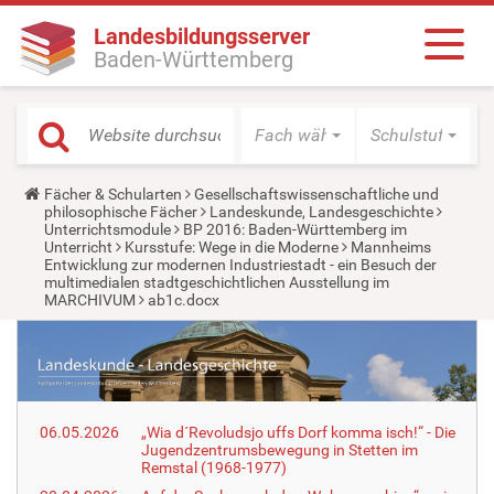
Landesbildungsserver
Baden-Württemberg
Fach wählen
Schulstufe wäh
Y
Fächer & Schularten
Gesellschaftswissenschaftliche und
o
philosophische Fächer
Landeskunde, Landesgeschichte
u
Unterrichtsmodule
BP 2016: Baden-Württemberg im
a
Unterricht
Kursstufe: Wege in die Moderne
Mannheims
r
Entwicklung zur modernen Industriestadt - ein Besuch der
e
multimedialen stadtgeschichtlichen Ausstellung im
h
MARCHIVUM
ab1c.docx
e
r
e
:
06.05.2026
„Wia d´Revoludsjo uffs Dorf komma isch!“ - Die
Jugendzentrumsbewegung in Stetten im
Remstal (1968-1977)