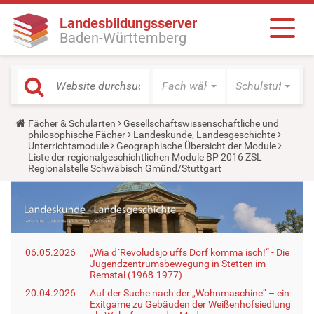
Landesbildungsserver
Baden-Württemberg
Fach wählen
Schulstufe wäh
Y
Fächer & Schularten
Gesellschaftswissenschaftliche und
o
philosophische Fächer
Landeskunde, Landesgeschichte
u
Unterrichtsmodule
Geographische Übersicht der Module
a
Liste der regionalgeschichtlichen Module BP 2016 ZSL
r
Regionalstelle Schwäbisch Gmünd/Stuttgart
e
h
e
r
e
:
06.05.2026
„Wia d´Revoludsjo uffs Dorf komma isch!“ - Die
Jugendzentrumsbewegung in Stetten im
Remstal (1968-1977)
20.04.2026
Auf der Suche nach der „Wohnmaschine“ – ein
Exitgame zu Gebäuden der Weißenhofsiedlung