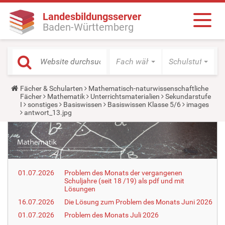
Landesbildungsserver
Baden-Württemberg
Fach wählen
Schulstufe wäh
Y
Fächer & Schularten
Mathematisch-naturwissenschaftliche
o
Fächer
Mathematik
Unterrichtsmaterialien
Sekundarstufe
u
I
sonstiges
Basiswissen
Basiswissen Klasse 5/6
images
a
antwort_13.jpg
r
e
h
e
r
e
:
01.07.2026
Problem des Monats der vergangenen
Schuljahre (seit 18 /19) als pdf und mit
Lösungen
16.07.2026
Die Lösung zum Problem des Monats Juni 2026
01.07.2026
Problem des Monats Juli 2026