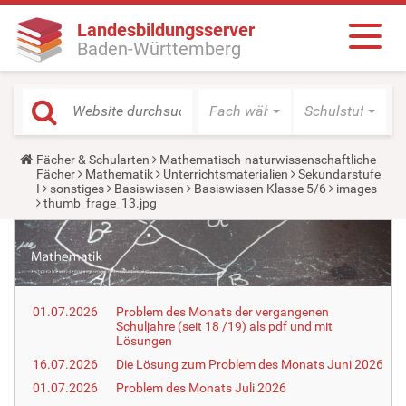
Landesbildungsserver
Baden-Württemberg
Fach wählen
Schulstufe wäh
Y
Fächer & Schularten
Mathematisch-naturwissenschaftliche
o
Fächer
Mathematik
Unterrichtsmaterialien
Sekundarstufe
u
I
sonstiges
Basiswissen
Basiswissen Klasse 5/6
images
a
thumb_frage_13.jpg
r
e
h
e
r
e
:
01.07.2026
Problem des Monats der vergangenen
Schuljahre (seit 18 /19) als pdf und mit
Lösungen
16.07.2026
Die Lösung zum Problem des Monats Juni 2026
01.07.2026
Problem des Monats Juli 2026