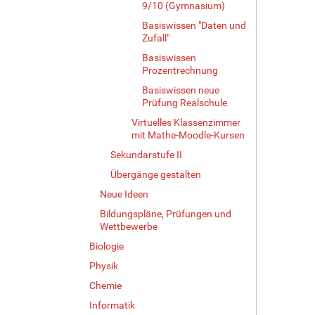
v
9/10 (Gymnasium)
o
Basiswissen "Daten und
l
Zufall"
l
Basiswissen
e
Prozentrechnung
r
G
Basiswissen neue
r
Prüfung Realschule
ö
Virtuelles Klassenzimmer
ß
mit Mathe-Moodle-Kursen
e
Sekundarstufe II
…
Übergänge gestalten
Neue Ideen
Bildungspläne, Prüfungen und
Wettbewerbe
Biologie
Physik
Chemie
Informatik