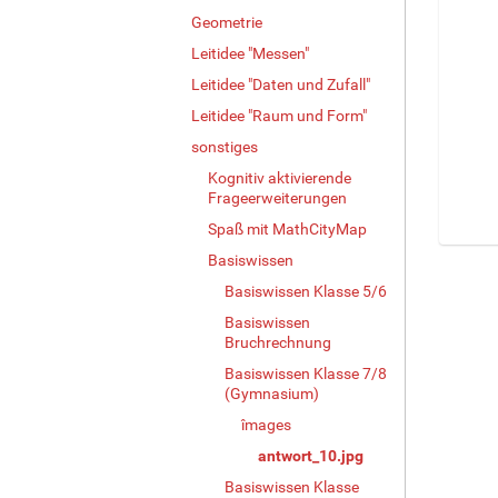
Geometrie
Leitidee "Messen"
Leitidee "Daten und Zufall"
Leitidee "Raum und Form"
sonstiges
Kognitiv aktivierende
Frageerweiterungen
Spaß mit MathCityMap
Z
Basiswissen
e
Basiswissen Klasse 5/6
i
Basiswissen
g
Bruchrechnung
e
B
Basiswissen Klasse 7/8
i
(Gymnasium)
l
îmages
d
antwort_10.jpg
i
n
Basiswissen Klasse