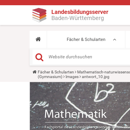
Landesbildungsserver
Baden-Württemberg
Fächer & Schularten
Y
Fächer & Schularten
Mathematisch-naturwissensc
o
(Gymnasium)
îmages
antwort_10.jpg
u
a
r
e
h
e
r
e
: