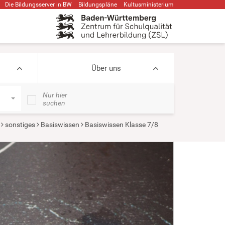
Die Bildungsserver in BW
Bildungspläne
Kultusministerium
Über uns
Nur hier
suchen
sonstiges
Basiswissen
Basiswissen Klasse 7/8