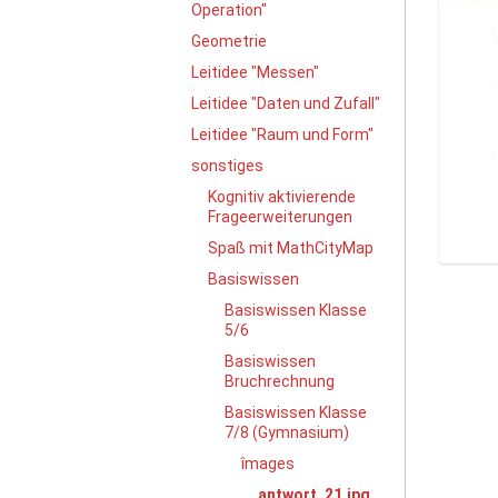
Operation"
Geometrie
Leitidee "Messen"
Leitidee "Daten und Zufall"
Leitidee "Raum und Form"
sonstiges
Kognitiv aktivierende
Frageerweiterungen
Spaß mit MathCityMap
Z
Basiswissen
e
Basiswissen Klasse
i
5/6
g
Basiswissen
e
Bruchrechnung
B
i
Basiswissen Klasse
l
7/8 (Gymnasium)
d
îmages
i
antwort_21.jpg
n