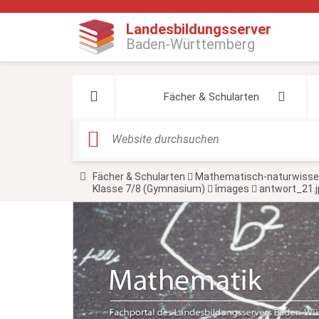
Landesbildungsserver
Baden-Württemberg
Fächer & Schularten
Y
Fächer & Schularten
Mathematisch-naturwissen
o
Klasse 7/8 (Gymnasium)
îmages
antwort_21.j
u
a
r
e
h
e
r
e
: