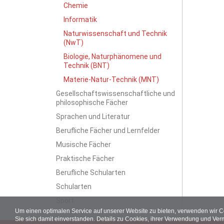
Chemie
Informatik
Naturwissenschaft und Technik
(NwT)
Biologie, Naturphänomene und
Technik (BNT)
Materie-Natur-Technik (MNT)
Gesellschaftswissenschaftliche und
philosophische Fächer
Sprachen und Literatur
Berufliche Fächer und Lernfelder
Musische Fächer
Praktische Fächer
Berufliche Schularten
Schularten
Sport
Um einen optimalen Service auf unserer Website zu bieten, verwenden wir 
Sie sich damit einverstanden. Details zu Cookies, ihrer Verwendung und Ver