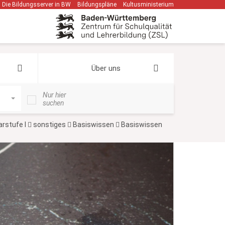
Die Bildungsserver in BW
Bildungspläne
Kultusministerium
Über uns
Nur hier
suchen
rstufe I
sonstiges
Basiswissen
Basiswissen