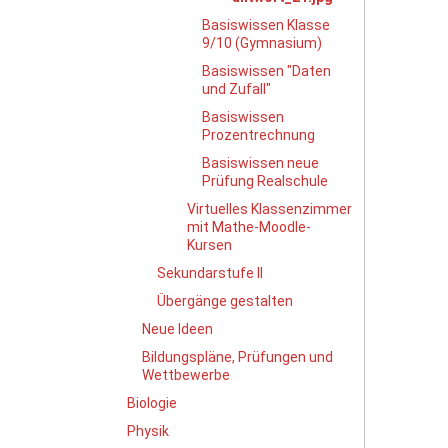
v
Basiswissen Klasse
o
9/10 (Gymnasium)
l
Basiswissen "Daten
l
und Zufall"
e
Basiswissen
r
Prozentrechnung
G
r
Basiswissen neue
ö
Prüfung Realschule
ß
Virtuelles Klassenzimmer
e
mit Mathe-Moodle-
…
Kursen
Sekundarstufe II
Übergänge gestalten
Neue Ideen
Bildungspläne, Prüfungen und
Wettbewerbe
Biologie
Physik