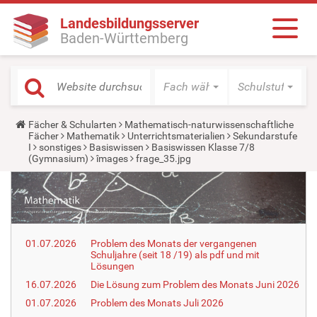
Landesbildungsserver
Baden-Württemberg
Fach wählen
Schulstufe wäh
Y
Fächer & Schularten
Mathematisch-naturwissenschaftliche
o
Fächer
Mathematik
Unterrichtsmaterialien
Sekundarstufe
u
I
sonstiges
Basiswissen
Basiswissen Klasse 7/8
a
(Gymnasium)
îmages
frage_35.jpg
r
e
h
e
r
e
:
01.07.2026
Problem des Monats der vergangenen
Schuljahre (seit 18 /19) als pdf und mit
Lösungen
16.07.2026
Die Lösung zum Problem des Monats Juni 2026
01.07.2026
Problem des Monats Juli 2026