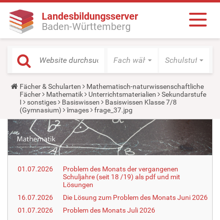
Landesbildungsserver
Baden-Württemberg
Fach wählen
Schulstufe wäh
Y
Fächer & Schularten
Mathematisch-naturwissenschaftliche
o
Fächer
Mathematik
Unterrichtsmaterialien
Sekundarstufe
u
I
sonstiges
Basiswissen
Basiswissen Klasse 7/8
a
(Gymnasium)
îmages
frage_37.jpg
r
e
h
e
r
e
:
01.07.2026
Problem des Monats der vergangenen
Schuljahre (seit 18 /19) als pdf und mit
Lösungen
16.07.2026
Die Lösung zum Problem des Monats Juni 2026
01.07.2026
Problem des Monats Juli 2026