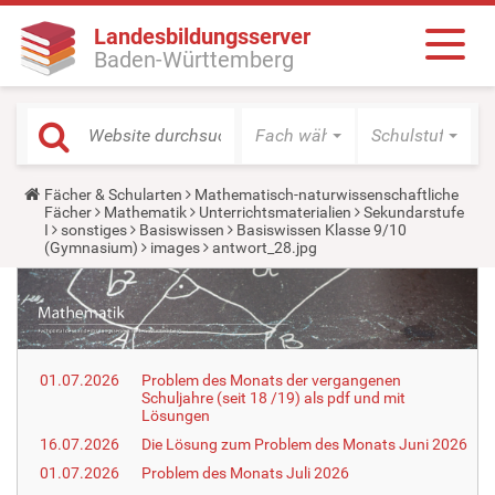
Landesbildungsserver
Baden-Württemberg
Fach wählen
Schulstufe wäh
Y
Fächer & Schularten
Mathematisch-naturwissenschaftliche
o
Fächer
Mathematik
Unterrichtsmaterialien
Sekundarstufe
u
I
sonstiges
Basiswissen
Basiswissen Klasse 9/10
a
(Gymnasium)
images
antwort_28.jpg
r
e
h
e
r
e
:
01.07.2026
Problem des Monats der vergangenen
Schuljahre (seit 18 /19) als pdf und mit
Lösungen
16.07.2026
Die Lösung zum Problem des Monats Juni 2026
01.07.2026
Problem des Monats Juli 2026