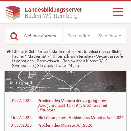
Landesbildungsserver
Baden-Württemberg
Fach wählen
Schulstufe wäh
Y
Fächer & Schularten
Mathematisch-naturwissenschaftliche
o
Fächer
Mathematik
Unterrichtsmaterialien
Sekundarstufe
u
I
sonstiges
Basiswissen
Basiswissen Klasse 9/10
a
(Gymnasium)
images
frage_24.jpg
r
e
h
e
r
e
:
01.07.2026
Problem des Monats der vergangenen
Schuljahre (seit 18 /19) als pdf und mit
Lösungen
16.07.2026
Die Lösung zum Problem des Monats Juni 2026
01.07.2026
Problem des Monats Juli 2026