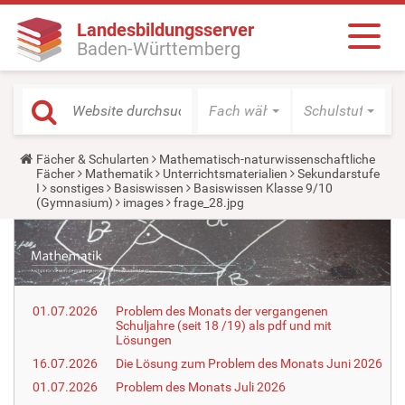
Landesbildungsserver
Baden-Württemberg
Fach wählen
Schulstufe wäh
Y
Fächer & Schularten
Mathematisch-naturwissenschaftliche
o
Fächer
Mathematik
Unterrichtsmaterialien
Sekundarstufe
u
I
sonstiges
Basiswissen
Basiswissen Klasse 9/10
a
(Gymnasium)
images
frage_28.jpg
r
e
h
e
r
e
:
01.07.2026
Problem des Monats der vergangenen
Schuljahre (seit 18 /19) als pdf und mit
Lösungen
16.07.2026
Die Lösung zum Problem des Monats Juni 2026
01.07.2026
Problem des Monats Juli 2026