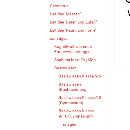
Geometrie
Leitidee "Messen"
Leitidee "Daten und Zufall"
Leitidee "Raum und Form"
sonstiges
Kognitiv aktivierende
Frageerweiterungen
Spaß mit MathCityMap
Z
Basiswissen
e
Basiswissen Klasse 5/6
i
Basiswissen
g
Bruchrechnung
e
B
Basiswissen Klasse 7/8
i
(Gymnasium)
l
Basiswissen Klasse
d
9/10 (Gymnasium)
i
images
n