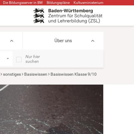
Die Bildungsserver in BW
Bildungspläne
Kultusministerium
Über uns
Nur hier
suchen
sonstiges
Basiswissen
Basiswissen Klasse 9/10