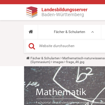
Landesbildungsserver
Baden-Württemberg
Fächer & Schularten
Y
Fächer & Schularten
Mathematisch-naturwissensc
o
(Gymnasium)
images
frage_46.jpg
u
a
r
e
h
e
r
e
: