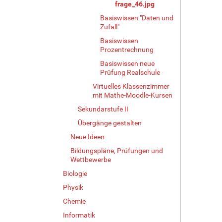
v
frage_46.jpg
o
Basiswissen "Daten und
l
Zufall"
l
Basiswissen
e
Prozentrechnung
r
G
Basiswissen neue
r
Prüfung Realschule
ö
Virtuelles Klassenzimmer
ß
mit Mathe-Moodle-Kursen
e
Sekundarstufe II
…
Übergänge gestalten
Neue Ideen
Bildungspläne, Prüfungen und
Wettbewerbe
Biologie
Physik
Chemie
Informatik