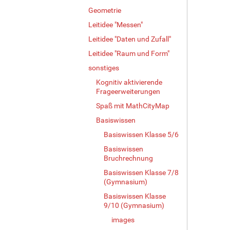
g
Geometrie
e
Leitidee "Messen"
B
i
Leitidee "Daten und Zufall"
l
Leitidee "Raum und Form"
d
i
sonstiges
n
Kognitiv aktivierende
v
Frageerweiterungen
o
Spaß mit MathCityMap
l
l
Basiswissen
e
Basiswissen Klasse 5/6
r
Basiswissen
G
Bruchrechnung
r
ö
Basiswissen Klasse 7/8
ß
(Gymnasium)
e
Basiswissen Klasse
…
9/10 (Gymnasium)
images