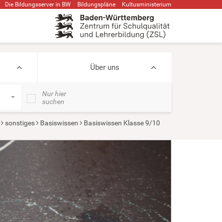
Die Bildungsserver in BW
Bildungspläne
Kultusministerium
Über uns
Nur hier
suchen
sonstiges
Basiswissen
Basiswissen Klasse 9/10