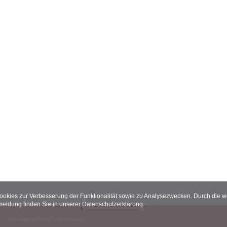
Cookies zur Verbesserung der Funktionalität sowie zu Analysezwecken. Durch die
meidung finden Sie in unserer
Datenschutzerklärung
.
Urheberrechtsinformationen