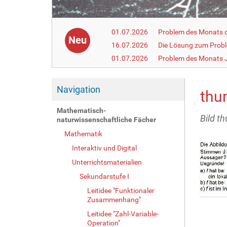
01.07.2026
Problem des Monats de
Neu
16.07.2026
Die Lösung zum Prob
01.07.2026
Problem des Monats J
Navigation
thu
Mathematisch-
Bild t
naturwissenschaftliche Fächer
Mathematik
Interaktiv und Digital
Unterrichtsmaterialien
Sekundarstufe I
Leitidee "Funktionaler
Zusammenhang"
Z
e
Leitidee "Zahl-Variable-
i
Operation"