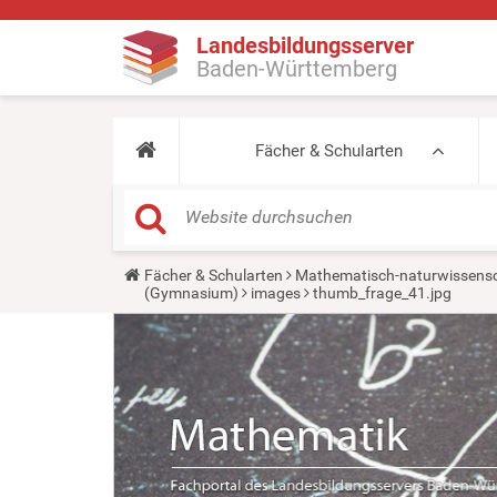
Landesbildungsserver
Baden-Württemberg
Fächer & Schularten
Y
Fächer & Schularten
Mathematisch-naturwissensc
o
(Gymnasium)
images
thumb_frage_41.jpg
u
a
r
e
h
e
r
e
: