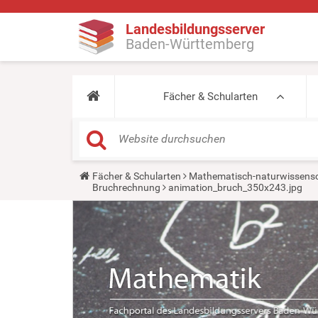
Landesbildungsserver
Baden-Württemberg
Fächer & Schularten
Y
Fächer & Schularten
Mathematisch-naturwissensc
o
Bruchrechnung
animation_bruch_350x243.jpg
u
a
r
e
h
e
r
e
: