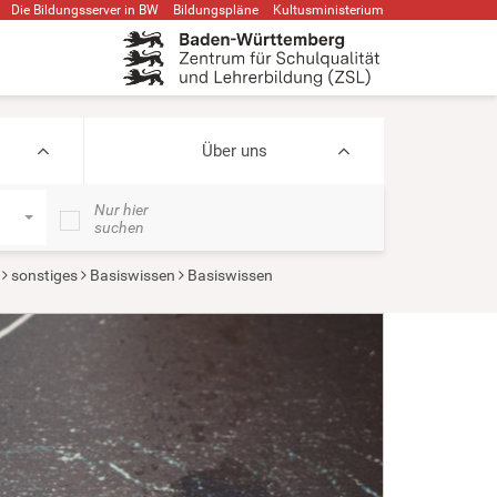
Die Bildungsserver in BW
Bildungspläne
Kultusministerium
Über uns
Nur hier
suchen
sonstiges
Basiswissen
Basiswissen