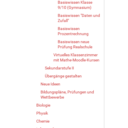
ö
Basiswissen Klasse
ß
9/10 (Gymnasium)
e
Basiswissen "Daten und
…
Zufall"
Basiswissen
Prozentrechnung
Basiswissen neue
Prüfung Realschule
Virtuelles Klassenzimmer
mit Mathe-Moodle-Kursen
Sekundarstufe II
Übergänge gestalten
Neue Ideen
Bildungspläne, Prüfungen und
Wettbewerbe
Biologie
Physik
Chemie