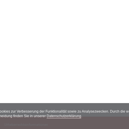
Cookies zur Verbesserung der Funktionalität sowie zu Analysezwecken. Durch die
meidung finden Sie in unserer
Datenschutzerklärung
.
Urheberrechtsinformationen