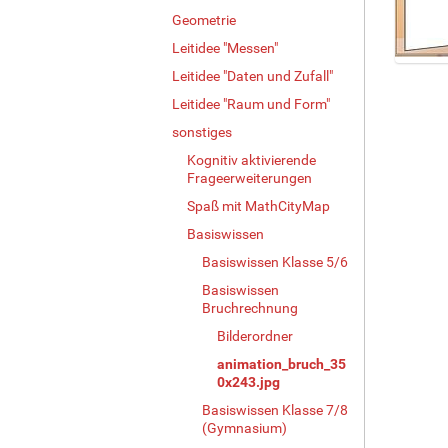
Geometrie
Leitidee "Messen"
Z
Leitidee "Daten und Zufall"
e
Leitidee "Raum und Form"
i
sonstiges
g
e
Kognitiv aktivierende
B
Frageerweiterungen
i
Spaß mit MathCityMap
l
d
Basiswissen
i
Basiswissen Klasse 5/6
n
Basiswissen
v
Bruchrechnung
o
l
Bilderordner
l
animation_bruch_35
e
0x243.jpg
r
Basiswissen Klasse 7/8
G
(Gymnasium)
r