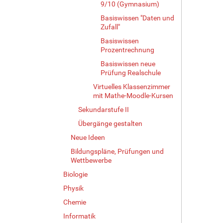
v
9/10 (Gymnasium)
o
Basiswissen "Daten und
l
Zufall"
l
Basiswissen
e
Prozentrechnung
r
G
Basiswissen neue
r
Prüfung Realschule
ö
Virtuelles Klassenzimmer
ß
mit Mathe-Moodle-Kursen
e
Sekundarstufe II
…
Übergänge gestalten
Neue Ideen
Bildungspläne, Prüfungen und
Wettbewerbe
Biologie
Physik
Chemie
Informatik