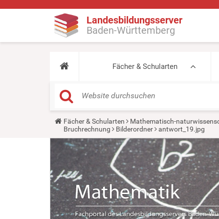
Landesbildungsserver
Baden-Württemberg
Fächer & Schularten
Y
Fächer & Schularten
Mathematisch-naturwissensc
o
Bruchrechnung
Bilderordner
antwort_19.jpg
u
a
r
e
h
e
r
e
: