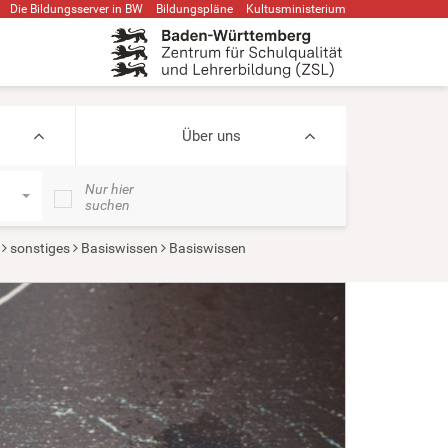
Die Bildungsserver in BW
Bildungspläne
Kultusministerium
Über uns
Nur hier
suchen
sonstiges
Basiswissen
Basiswissen