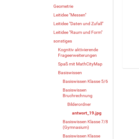
Geometrie
Leitidee "Messen"
Leitidee "Daten und Zufall"
Leitidee "Raum und Form"
sonstiges
Kognitiv aktivierende
Frageerweiterungen
Spaß mit MathCityMap
Z
Basiswissen
e
Basiswissen Klasse 5/6
i
Basiswissen
g
Bruchrechnung
e
B
Bilderordner
i
antwort_19.jpg
l
d
Basiswissen Klasse 7/8
(Gymnasium)
i
n
Basiswissen Klasse