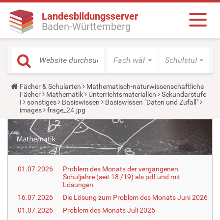
Landesbildungsserver
Baden-Württemberg
Fach wählen
Schulstufe wäh
Y
Fächer & Schularten
Mathematisch-naturwissenschaftliche
o
Fächer
Mathematik
Unterrichtsmaterialien
Sekundarstufe
u
I
sonstiges
Basiswissen
Basiswissen "Daten und Zufall"
a
images
frage_24.jpg
r
e
h
e
r
e
:
01.07.2026
Problem des Monats der vergangenen
Schuljahre (seit 18 /19) als pdf und mit
Lösungen
16.07.2026
Die Lösung zum Problem des Monats Juni 2026
01.07.2026
Problem des Monats Juli 2026